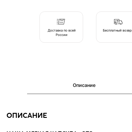
России
ОПИСАНИЕ
Описание
НАША МЯГКАЯ КАПСУЛА - ЭТО
серия люксовой мебели в ассортименте форм и тканевых коллекций, 
в атмосферу спокойствия. Различаясь по форме, размеру и плотности, 
позволяют подобрать индивидуальные интерьерные решения.
Создайте свою капсулу мягкой мебели из пуфов и дивана и наслаждайте
комфортом в непринужденной обстановке домашнего очага.