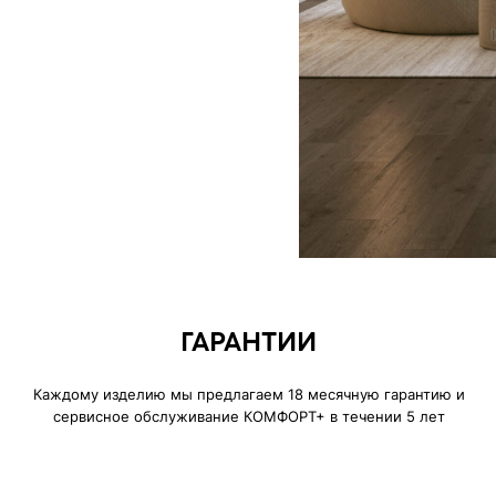
дому изделию мы предлагаем 18 месячную гарантию и
сервисное обслуживание КОМФОРТ+ в течении 5 лет
ИСКЛЮЧИТЕЛЬНАЯ
МЯГКОСТЬ
Устраивайтесь поудобнее на своем 
нескольких часов, читайте книгу, иг
фильмы, вздремните или расслабьте
своими любимыми.