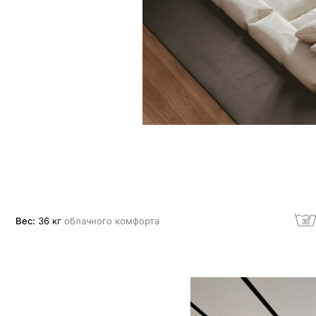
36 кг
облачного комфорта
Машинная стир
позволяет расслабить
й площади изделия в
авно погружая в
и всего срока службы
блака и дает еще