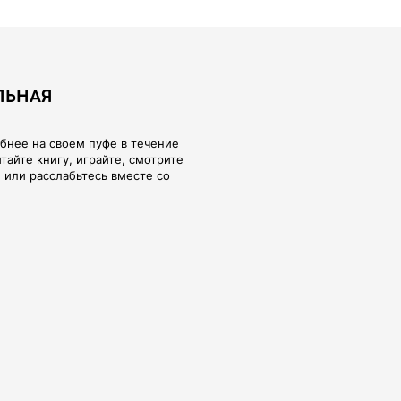
ТЕЛУ И
 ОБИВКА
, взамен тактильно неприятного и
Оксфорда мы предлагаем широкий
вочных материалов Европейского
зработаны с учетом реальной
ь легко менять, стирать в машине,
лговечным качеством и
гкостью.