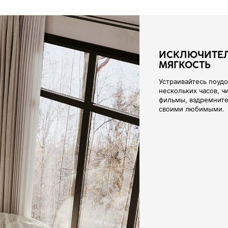
ПРИЯТНАЯ К 
ПРАКТИЧНАЯ
Что касается ткани
электризующегося 
выбор элитных оби
производства.
Наши материалы ра
жизни - чехлы очен
они отличаются до
исключительной мя