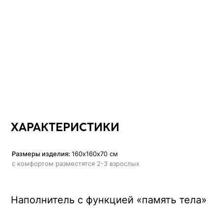
ХАРАКТЕРИСТИКИ
Размеры изделия:
160x160х70 см
Вес:
с комфортом разместятся 2-3 взрослых
Наполнитель с функцией «память тела»
Высокоэластичный пенополиуретан
повышает градус комфорта, 
мышцы, адаптируется к нагрузке, мягко распределяет вес по все
процессе отдыха
С функцией «память тела»
, позволяет мебели держать форму пл
изделие, сохраняет презентабельный внешний вид на протяжени
Аналог овечьей шерсти
в составе наполнителя создает эффект о
больше тепла и мягкости
Сменный чехол