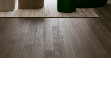
пуфе в течение
райте, смотрите
сь вместе со