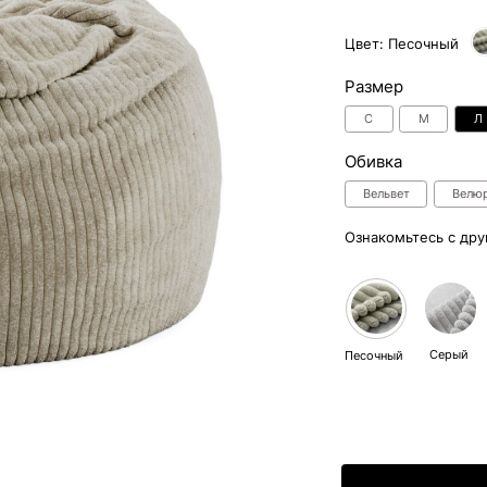
Размер
С
M
Л
Таблица разме
Обивка
Вельвет
Велюр
Искусствен
Ознакомьтесь с другими цветами:
Серый
Синий
Молоч
Песочный
49
Способы оплаты:
Отгрузка в