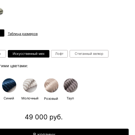
ров
ный мех
Лофт
Стеганный велюр
ный
Тауп
Розовый
 000 руб.
В корзину