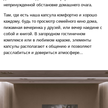
Высокоэластичный пенополиуретан
повышает градус комфорта, позволяет
расслабить мышцы, адаптируется к
нагрузке, мягко распределяет вес по всей
площади изделия в процессе отдыха
Функция «память тела»
, позволяет мебели
держать форму плавно погружая в изделие,
сохраняет презентабельный внешний вид на
протяжении всего срока службы
ПРИЯТНАЯ К ТЕЛУ И
ПРАКТИЧНАЯ ОБИВКА
Аналог овечьей шерсти
в составе
наполнителя создает эффект облака и дает
еще больше тепла и мягкости
Сменный чехол
Съемные чехлы могут служить как незаменимым
Что касается ткани, взамен тактильно
функциональным элементом для гостиничных
неприятного и электризующегося
комплексов и мест отдыха и общения с постоянным
Оксфорда мы предлагаем широкий выбор
пребыванием посетителей (рекомендовано для