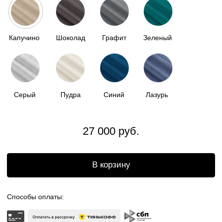
Доставка по всей
России
Бесплатный возврат
Отгрузка в течении
2 недель
ОПИСАНИЕ
НАША МЯГКАЯ КАПСУЛА - ЭТО