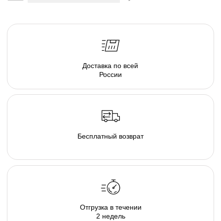
серия люксовой мебели в ассортименте форм и
тканевых коллекций, погружающих в атмосферу
спокойствия. Различаясь по форме, размеру и
плотности, пуфы позволяют подобрать
индивидуальные интерьерные решения.
Создайте свою капсулу мягкой мебели из пуфов и
дивана и наслаждайтесь комфортом в
непринужденной обстановке домашнего очага.
Там, где есть наша капсула комфортно и хорошо
каждому, будь то просмотр семейного кино дома,
пижамная вечеринка у друзей, или вечер наедине с
собой и книгой. В загородном гостиничном
комплексе или в любимом караоке, элементы
капсулы располагают к общению и позволяют
расслабиться и довериться атмосфере...