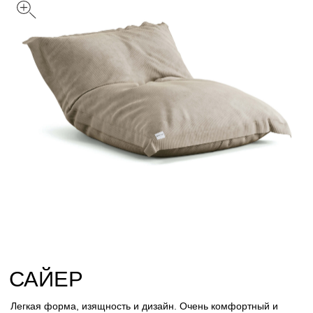
САЙЕР
Легкая форма, изящность и дизайн. Очень комфортный и
достаточно компактный пуф, для расположения в зале,
домашнем кинотеатре и для зон отдыха рассчитанных для
особого комфорта.
Цвет: Капучино
Размер
С
Обивка
Вельвет
Велюр
Искусственный мех
Лофт
Стеганный велюр