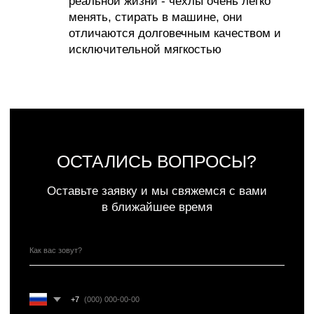
СОЗДАВАЙТЕ УЮТ С НАМИ
ИП Муродова Ксения Уткировна
Создание сайта: shilkina_art
ИНН 563702575896
ОГРНИП 320565800068042
Все материалы, размещенные на этом сайте, защищены законом об авторских
правах. Копирование, воспроизведение, распространение или модификация любой
информации с этого сайта без письменного разрешения владельца авторских прав
строго запрещены.