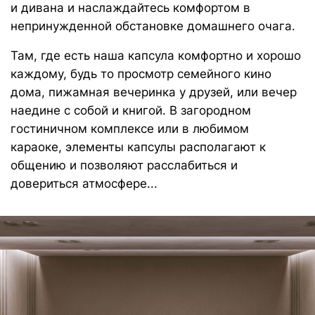
Высокоэластичный пенополиуретан
повышает градус комфорта, позволяет
расслабить мышцы, адаптируется к
нагрузке, мягко распределяет вес по
всей площади изделия в процессе отдыха
Функция «память тела»
, позволяет
мебели держать форму плавно погружая
в изделие, сохраняет презентабельный
внешний вид на протяжении всего срока
службы
Аналог овечьей шерсти
в составе
наполнителя создает эффект облака и
дает еще больше тепла и мягкости
Сменный чехол
Съемные чехлы могут служить как
незаменимым функциональным элементом для
гостиничных комплексов и мест отдыха и