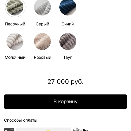
Доставка по всей
России
Бесплатный возврат
Отгрузка в
течении 2 недель
ОПИСАНИЕ
НАША МЯГКАЯ КАПСУЛА - ЭТО