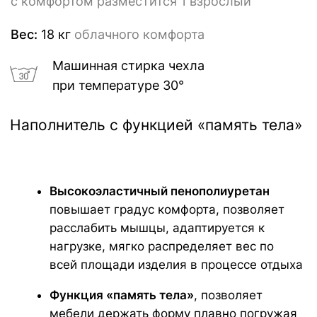
ГАРАНТИИ
Каждому изделию мы предлагаем 18
месячную гарантию и сервисное
обслуживание КОМФОТ+ в течении 5 лет
ИСКЛЮЧИТЕЛЬНАЯ
МЯГКОСТЬ
Устраивайтесь поудобнее на своем пуфе в
течение нескольких часов, читайте книгу,
играйте, смотрите фильмы, вздремните или
расслабьтесь вместе со своими любимыми.