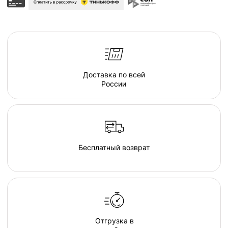
серия люксовой мебели в ассортименте форм и
тканевых коллекций, погружающих в атмосферу
спокойствия. Различаясь по форме, размеру и
плотности, пуфы позволяют подобрать
индивидуальные интерьерные решения.
Создайте свою капсулу мягкой мебели из пуфов
и дивана и наслаждайтесь комфортом в
непринужденной обстановке домашнего очага.
Там, где есть наша капсула комфортно и хорошо
каждому, будь то просмотр семейного кино
дома, пижамная вечеринка у друзей, или вечер
наедине с собой и книгой. В загородном
гостиничном комплексе или в любимом
караоке, элементы капсулы располагают к
общению и позволяют расслабиться и
довериться атмосфере...