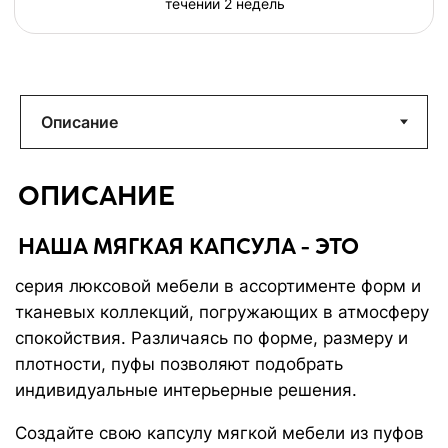
ХАРАКТЕРИСТИКИ
Размеры изделия:
138х180х20 см
с комфортом разместится 1 взрослый
Вес:
18 кг
облачного комфорта
Машинная стирка чехла
при температуре 30°
Наполнитель с функцией «память тела»