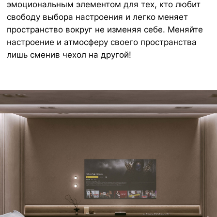
выбор элитных обивочных материалов
Европейского производства.
Наши материалы разработаны с
учетом реальной жизни - чехлы очень
легко менять, стирать в машине, они
отличаются долговечным качеством и
исключительной мягкостью
ОСТАЛИСЬ ВОПРОСЫ?
Оставьте заявку и мы свяжемся с
вами в ближайшее время
+7
Отправить