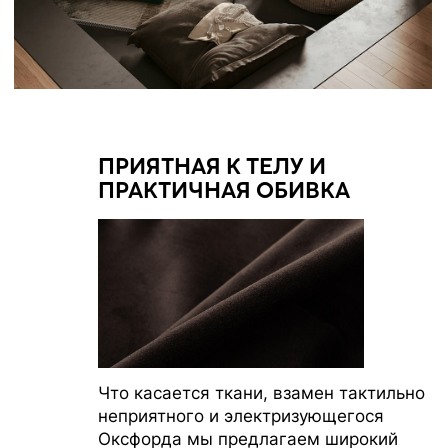
СОЗДАВАЙТЕ УЮТ С НАМИ
ИП Муродова Ксения Уткировна
Создание сайта: shilkina_art
ИНН 563702575896
ОГРНИП 320565800068042
Все материалы, размещенные на этом сайте, защищены законом об авторских
правах. Копирование, воспроизведение, распространение или модификация
любой информации с этого сайта без письменного разрешения владельца
авторских прав строго запрещены.