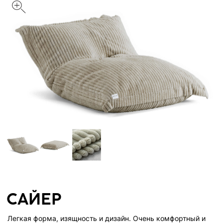
САЙЕР
Легкая форма, изящность и дизайн. Очень комфортный и
достаточно компактный пуф, для расположения в зале,
домашнем кинотеатре и для зон отдыха рассчитанных для
особого комфорта.
Цвет: Песочный
Размер
С
Обивка
Вельвет
Велюр
Искусственный мех
Лофт
Стеганный велюр