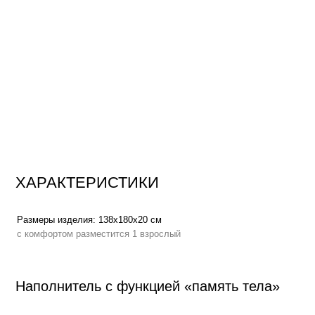
ХАРАКТЕРИСТИКИ
Размеры изделия:
138х180х20 см
Вес:
с комфортом разместится 1 взрослый
Наполнитель с функцией «память тела»
Высокоэластичный пенополиуретан
повышает градус комфорта, по
мышцы, адаптируется к нагрузке, мягко распределяет вес по всей пл
процессе отдыха
Функция «память тела»
, позволяет мебели держать форму плавно п
сохраняет презентабельный внешний вид на протяжении всего срока 
Аналог овечьей шерсти
в составе наполнителя создает эффект обла
тепла и мягкости
Сменный чехол