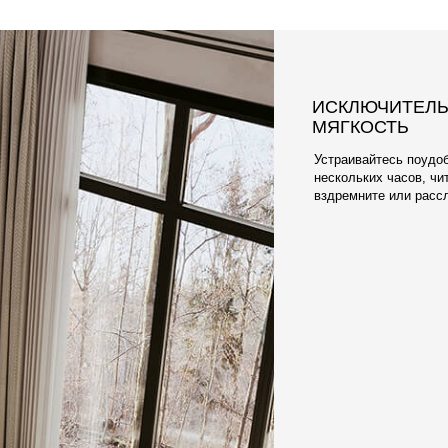
ПРИЯТНАЯ К Т
ПРАКТИЧНАЯ 
Что касается ткани, 
электризующегося О
элитных обивочных м
Наши материалы разр
чехлы очень легко м
отличаются долгове
мягкостью