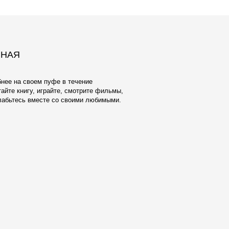
ЕЛУ И
ОБИВКА
взамен тактильно неприятного и
ксфорда мы предлагаем широкий выбор
атериалов Европейского производства.
аботаны с учетом реальной жизни -
енять, стирать в машине, они
чным качеством и исключительной