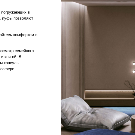
семейного
. В
лы
.