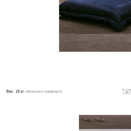
18 кг
облачного комфорта
Машинная стирк
зволяет расслабить
ощади изделия в
огружая в изделие,
службы
ка и дает еще больше