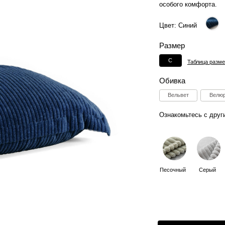
Размер
С
Таблица размеров
Обивка
Вельвет
Велюр
Искусствен
Ознакомьтесь с другими цветами:
Песочный
Серый
Синий
Молоч
2
Способы оплаты:
Отгрузка в течении