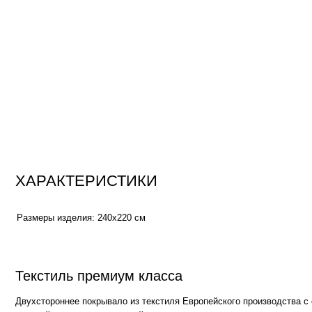
ХАРАКТЕРИСТИКИ
Размеры изделия:
240х220 см
Текстиль премиум класса
Двухстороннее покрывало из текстиля Европейского производства с сертифи
высокой степенью износостойкости и превосходным благородным внешним в
них можно стирать в стиральной машинке, все они рассчитаны на длительны
*Внутренняя отделка из мягкого велюра, максимально подобранного в цвет о