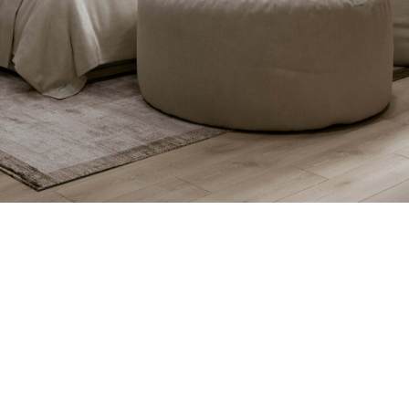
ручной работы,
пейского
терьера в одной
 extra комфорта