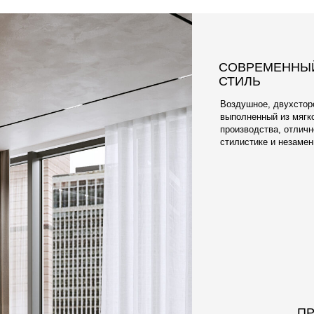
ПРИЯТНАЯ К Т
ПРАКТИЧНАЯ 
Что касается ткани, 
электризующегося О
элитных обивочных м
Наши материалы разр
чехлы очень легко м
отличаются долгове
мягкостью