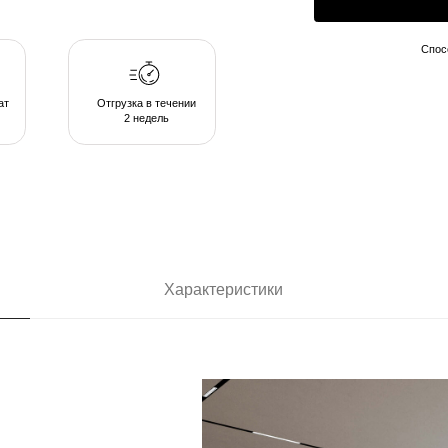
2 недель
Характеристики
нет
отр
 книгой. В
лы
…