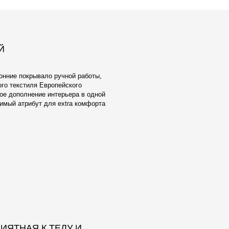
ЕЛУ И
ОБИВКА
взамен тактильно неприятного и
ксфорда мы предлагаем широкий выбор
атериалов Европейского производства.
аботаны с учетом реальной жизни -
енять, стирать в машине, они
чным качеством и исключительной