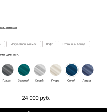
ный мех
Лофт
Стеганный велюр
ый
Серый
Пудра
Синий
Лазурь
4 000 руб.
В корзину