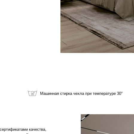
Машинная стирка чехла при температуре 30°
катами качества,
идом. Большинство из
й срок службы.
сновного материала*