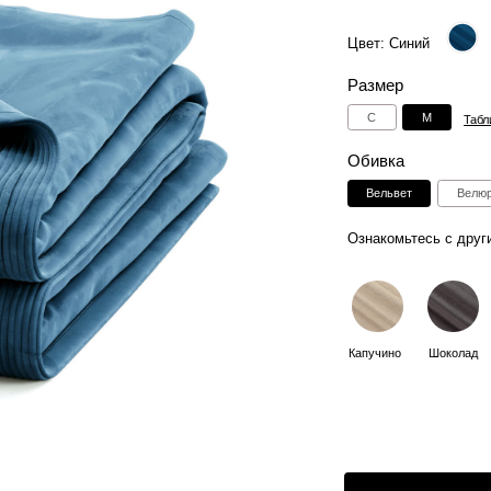
Размер
С
M
Таблица размеров
Обивка
Вельвет
Велюр
Искусствен
Ознакомьтесь с другими цветами:
Капучино
Шоколад
Графит
Зелен
2
Способы оплаты:
Отгрузка в течении