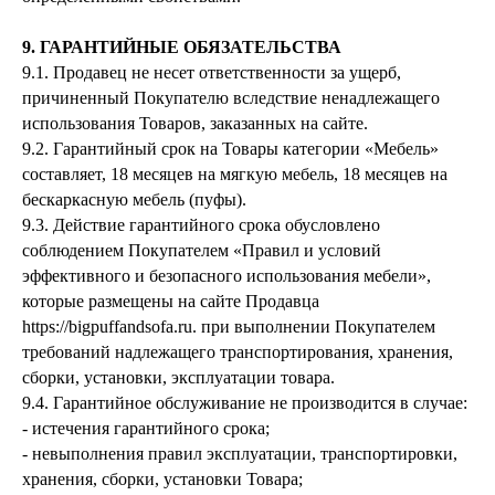
Доставка и оплата
Сотрудничество
9. ГАРАНТИЙНЫЕ ОБЯЗАТЕЛЬСТВА
Контакты
Оферта
9.1. Продавец не несет ответственности за ущерб,
Распродажа
Отзывы
причиненный Покупателю вследствие ненадлежащего
Политика конфиденциальности
использования Товаров, заказанных на сайте.
9.2. Гарантийный срок на Товары категории «Мебель»
составляет, 18 месяцев на мягкую мебель, 18 месяцев на
СОЗДАВАЙТЕ УЮТ С НАМИ
бескаркасную мебель (пуфы).
9.3. Действие гарантийного срока обусловлено
соблюдением Покупателем «Правил и условий
ИП Муродова Ксения Уткировна
Создание сайта: shilkina_art
эффективного и безопасного использования мебели»,
ИНН 563702575896
ОГРНИП 320565800068042
которые размещены на сайте Продавца
https://bigpuffandsofa.ru. при выполнении Покупателем
требований надлежащего транспортирования, хранения,
Все материалы, размещенные на этом сайте, защищены законом об авторских
правах. Копирование, воспроизведение, распространение или модификация любой
сборки, установки, эксплуатации товара.
информации с этого сайта без письменного разрешения владельца авторских прав
строго запрещены.
9.4. Гарантийное обслуживание не производится в случае:
- истечения гарантийного срока;
- невыполнения правил эксплуатации, транспортировки,
хранения, сборки, установки Товара;