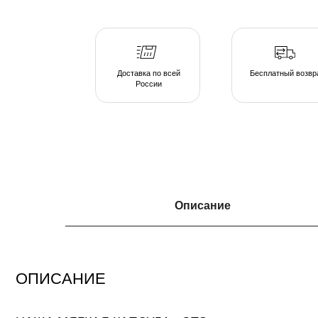
России
ОПИСАНИЕ
Описание
НАША МЯГКАЯ КАПСУЛА - ЭТО
серия люксовой мебели в ассортименте форм и тканевых коллекций, погруж
атмосферу спокойствия. Различаясь по форме, размеру и плотности, пуфы 
подобрать индивидуальные интерьерные решения.
Создайте свою капсулу мягкой мебели из пуфов и дивана и наслаждайтесь 
непринужденной обстановке домашнего очага.