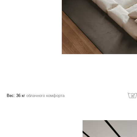
36 кг
облачного комфорта
Машинная стирк
зволяет расслабить
ощади изделия в
о погружая в изделие,
службы
ка и дает еще больше