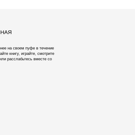
ЕЛУ И
ОБИВКА
взамен тактильно неприятного и
ксфорда мы предлагаем широкий выбор
атериалов Европейского производства.
аботаны с учетом реальной жизни -
енять, стирать в машине, они
чным качеством и исключительной