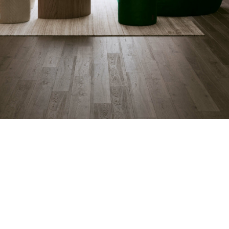
е в течение
те, смотрите
 вместе со