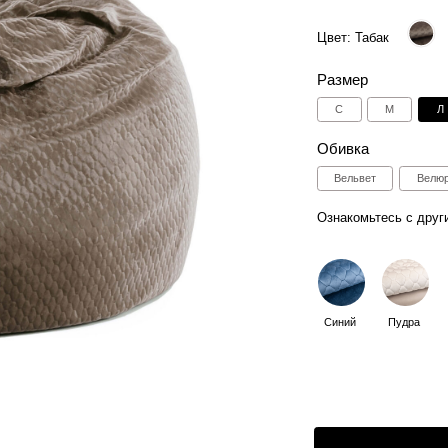
Размер
С
M
Л
Таблица размер
Обивка
Вельвет
Велюр
Искусствен
Ознакомьтесь с другими цветами:
Синий
Пудра
Лагуна
Дымча
4
Способы оплаты:
Отгрузка в течении