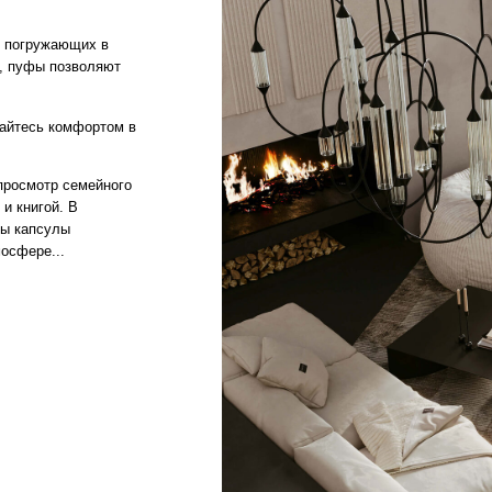
р семейного
. В
лы
.