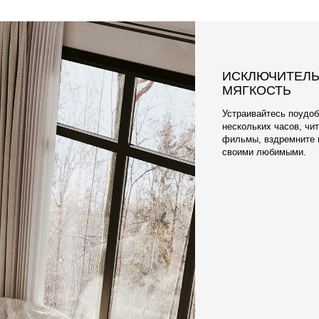
ПРИЯТНАЯ К Т
ПРАКТИЧНАЯ 
Что касается ткани, 
электризующегося О
элитных обивочных м
Наши материалы разр
чехлы очень легко м
отличаются долгове
мягкостью.