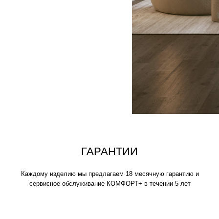
аждому изделию мы предлагаем 18 месячную гарантию и
сервисное обслуживание КОМФОРТ+ в течении 5 лет
ИСКЛЮЧИТЕЛЬНАЯ
МЯГКОСТЬ
Устраивайтесь поудобнее на своем пуф
нескольких часов, читайте книгу, играй
фильмы, вздремните или расслабьтесь
своими любимыми.