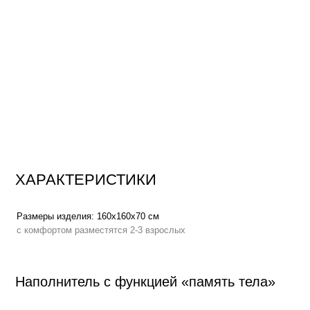
ХАРАКТЕРИСТИКИ
Размеры изделия:
160x160х70 см
Вес:
с комфортом разместятся 2-3 взрослых
Наполнитель с функцией «память тела»
Высокоэластичный пенополиуретан
повышает градус комфорта, по
мышцы, адаптируется к нагрузке, мягко распределяет вес по всей пл
процессе отдыха
С функцией «память тела»
, позволяет мебели держать форму плавн
сохраняет презентабельный внешний вид на протяжении всего срока 
Аналог овечьей шерсти
в составе наполнителя создает эффект обла
тепла и мягкости
Сменный чехол