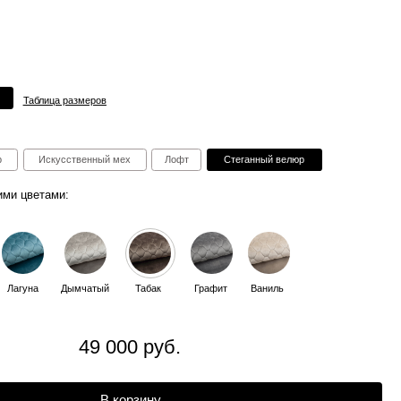
ов
ный мех
Лофт
Стеганный велюр
тый
Табак
Графит
Ваниль
9 000 руб.
В корзину