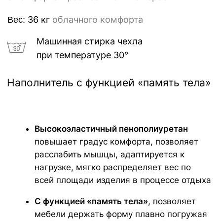
ГАРАНТИИ
Каждому изделию мы предлагаем 18
месячную гарантию и сервисное
обслуживание КОМФОРТ+ в течении 5 лет
ИСКЛЮЧИТЕЛЬНАЯ
МЯГКОСТЬ
Устраивайтесь поудобнее на своем пуфе в
течение нескольких часов, читайте книгу,
играйте, смотрите фильмы, вздремните или
расслабьтесь вместе со своими любимыми.