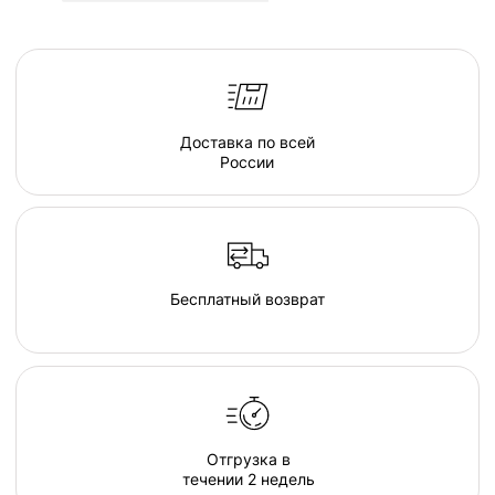
серия люксовой мебели в ассортименте форм и
тканевых коллекций, погружающих в атмосферу
спокойствия. Различаясь по форме, размеру и
плотности, пуфы позволяют подобрать
индивидуальные интерьерные решения.
Создайте свою капсулу мягкой мебели из пуфов
и дивана и наслаждайтесь комфортом в
непринужденной обстановке домашнего очага.
Там, где есть наша капсула - комфортно и
хорошо каждому, будь то просмотр семейного
кино дома, пижамная вечеринка у друзей, или
вечер наедине с собой и книгой. В загородном
гостиничном комплексе или в любимом
караоке, элементы капсулы располагают к
общению и позволяют расслабиться и
довериться атмосфере...