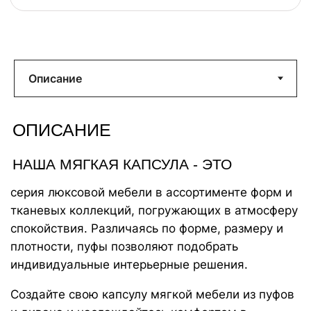
ХАРАКТЕРИСТИКИ
160x160х70 см
Размеры изделия:
с комфортом разместятся 2-3 взрослых
36 кг
облачного комфорта
Вес:
Машинная стирка чехла
при температуре 30°
Наполнитель с функцией «память тела»