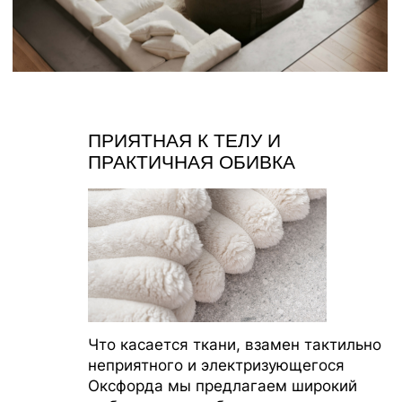
СОЗДАВАЙТЕ УЮТ С НАМИ
ИП Муродова Ксения Уткировна
Создание сайта: shilkina_art
ИНН 563702575896
ОГРНИП 320565800068042
Все материалы, размещенные на этом сайте, защищены законом об авторских
правах. Копирование, воспроизведение, распространение или модификация
любой информации с этого сайта без письменного разрешения владельца
авторских прав строго запрещены.