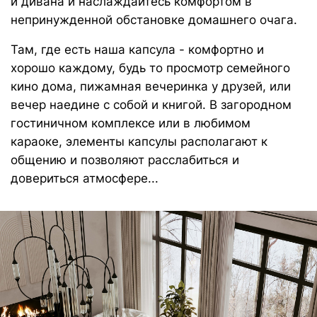
Высокоэластичный пенополиуретан
повышает градус комфорта, позволяет
расслабить мышцы, адаптируется к
нагрузке, мягко распределяет вес по
всей площади изделия в процессе отдыха
С функцией «память тела»
, позволяет
мебели держать форму плавно погружая
в изделие, сохраняет презентабельный
внешний вид на протяжении всего срока
службы
Аналог овечьей шерсти
в составе
наполнителя создает эффект облака и
дает еще больше тепла и мягкости
Сменный чехол
Съемные чехлы могут служить как
незаменимым функциональным элементом для
гостиничных комплексов и мест отдыха и
общения с постоянным пребыванием