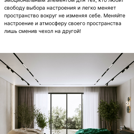
выбор элитных обивочных материалов
Европейского производства.
Наши материалы разработаны с
учетом реальной жизни - чехлы очень
легко менять, стирать в машине, они
отличаются долговечным качеством и
исключительной мягкостью.
ОСТАЛИСЬ ВОПРОСЫ?
Оставьте заявку и мы свяжемся с
вами в ближайшее время
+7
Отправить