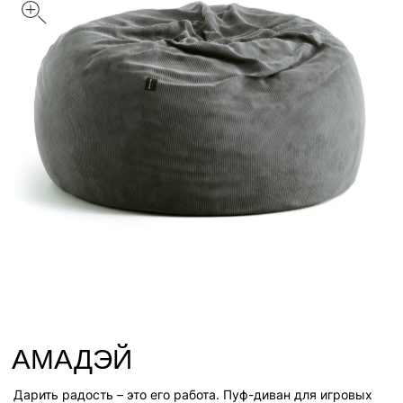
АМАДЭЙ
Дарить радость – это его работа. Пуф-диван для игровых
зон, террас и больших помещений рассчитанных для
особого комфорта.
Цвет: Графит
Размер
С
M
Л
Обивка
Вельвет
Велюр
Искусственный мех
Лофт
Стеганный велюр
Таблица размеров