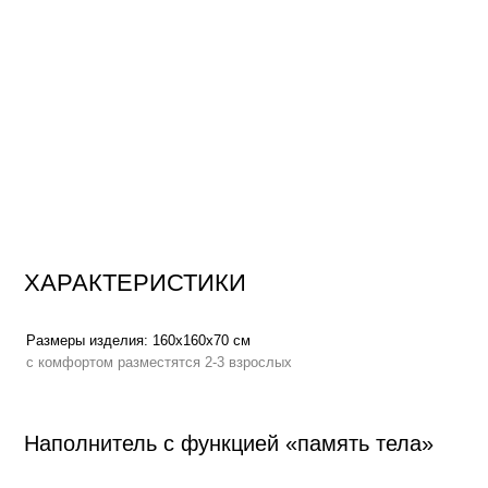
ХАРАКТЕРИСТИКИ
Размеры изделия:
160x160х70 см
Вес:
с комфортом разместятся 2-3 взрослых
Наполнитель с функцией «память тела»
Высокоэластичный пенополиуретан
повышает градус комфорта, по
мышцы, адаптируется к нагрузке, мягко распределяет вес по всей пл
процессе отдыха
С функцией «память тела»
, позволяет мебели держать форму плавн
сохраняет презентабельный внешний вид на протяжении всего срока 
Аналог овечьей шерсти
в составе наполнителя создает эффект обла
тепла и мягкости
Сменный чехол