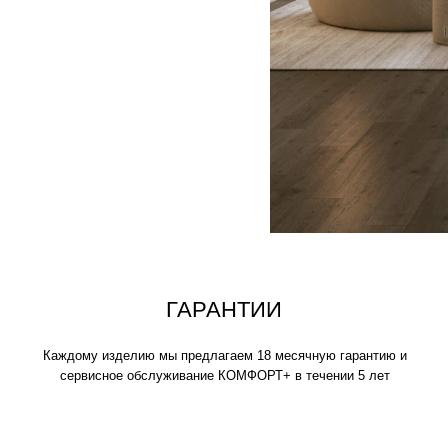
аждому изделию мы предлагаем 18 месячную гарантию и
сервисное обслуживание КОМФОРТ+ в течении 5 лет
ИСКЛЮЧИТЕЛЬНАЯ
МЯГКОСТЬ
Устраивайтесь поудобнее на своем пуф
нескольких часов, читайте книгу, играй
фильмы, вздремните или расслабьтесь
своими любимыми.