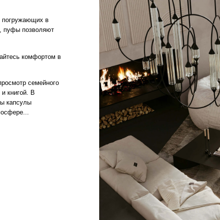
р семейного
. В
лы
.