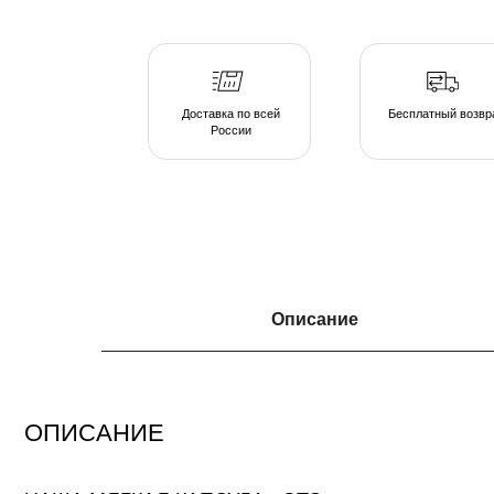
России
ОПИСАНИЕ
Описание
НАША МЯГКАЯ КАПСУЛА - ЭТО
серия люксовой мебели в ассортименте форм и тканевых коллекций, погруж
атмосферу спокойствия. Различаясь по форме, размеру и плотности, пуфы 
подобрать индивидуальные интерьерные решения.
Создайте свою капсулу мягкой мебели из пуфов и дивана и наслаждайтесь 
непринужденной обстановке домашнего очага.