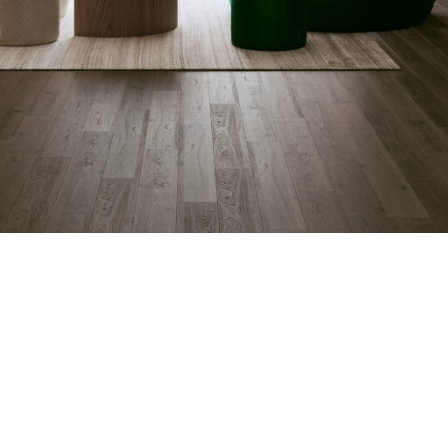
е в течение
те, смотрите
 вместе со