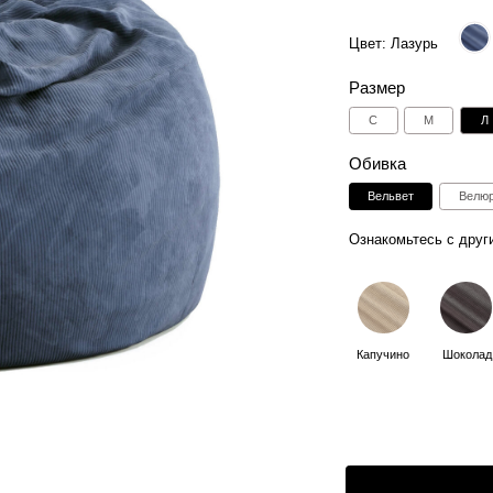
Размер
С
M
Л
Таблица размер
Обивка
Вельвет
Велюр
Искусствен
Ознакомьтесь с другими цветами:
Капучино
Шоколад
Графит
Зе
4
Способы оплаты:
Отгрузка в течении