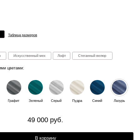
ов
ный мех
Лофт
Стеганный велюр
леный
Серый
Пудра
Синий
Лазурь
9 000 руб.
В корзину