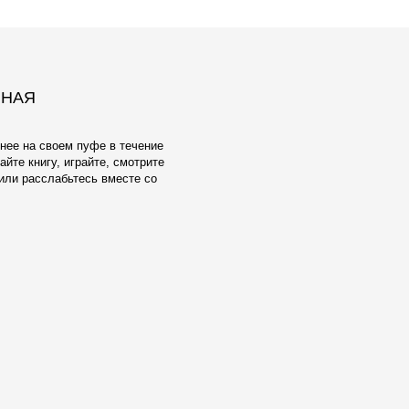
ЕЛУ И
ОБИВКА
взамен тактильно неприятного и
ксфорда мы предлагаем широкий выбор
атериалов Европейского производства.
аботаны с учетом реальной жизни -
енять, стирать в машине, они
чным качеством и исключительной