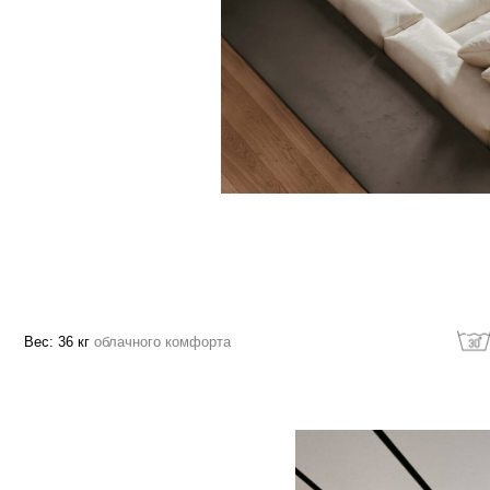
36 кг
облачного комфорта
Машинная стирк
зволяет расслабить
ощади изделия в
о погружая в изделие,
службы
ка и дает еще больше