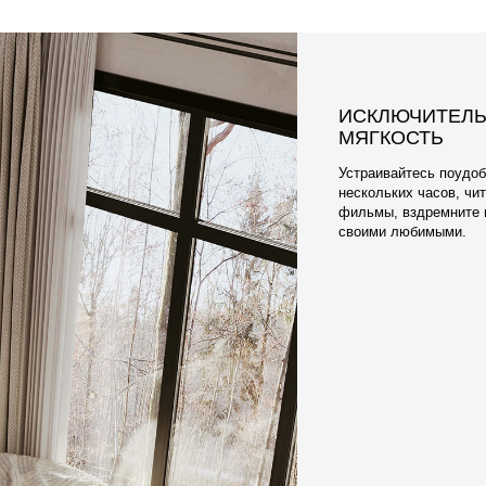
ПРИЯТНАЯ К Т
ПРАКТИЧНАЯ 
Что касается ткани, 
электризующегося О
элитных обивочных м
Наши материалы разр
чехлы очень легко м
отличаются долгове
мягкостью.