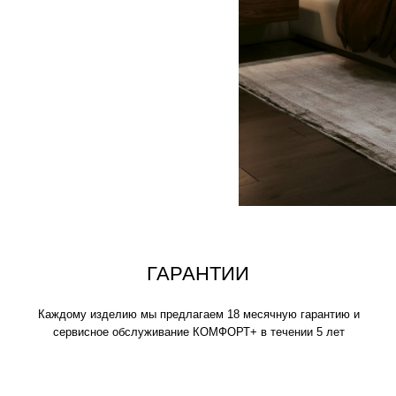
аждому изделию мы предлагаем 18 месячную гарантию и
сервисное обслуживание КОМФОРТ+ в течении 5 лет
ИСКЛЮЧИТЕЛЬНАЯ
МЯГКОСТЬ
Устраивайтесь поудобнее на своем пуф
нескольких часов, читайте книгу, играй
фильмы, вздремните или расслабьтесь
любимыми.