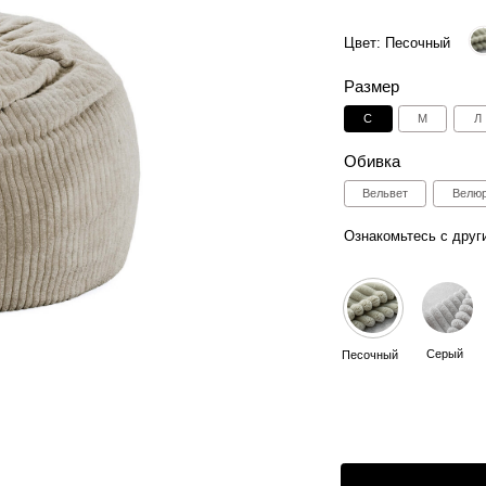
Размер
С
M
Л
Таблица размер
Обивка
Вельвет
Велюр
Искусствен
Ознакомьтесь с другими цветами:
Серый
Синий
Молоч
Песочный
2
Способы оплаты:
Отгрузка в течении