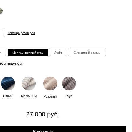
ов
ный мех
Лофт
Стеганный велюр
ный
Тауп
Розовый
7 000 руб.
В корзину