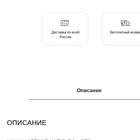
России
ОПИСАНИЕ
Описание
НАША МЯГКАЯ КАПСУЛА - ЭТО
серия люксовой мебели в ассортименте форм и тканевых коллекций, погруж
атмосферу спокойствия. Различаясь по форме, размеру и плотности, пуфы 
подобрать индивидуальные интерьерные решения.
Создайте свою капсулу мягкой мебели из пуфов и дивана и наслаждайтесь 
непринужденной обстановке домашнего очага.