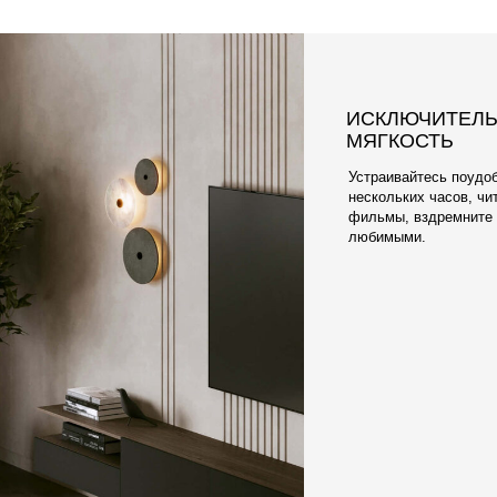
ПРИЯТНАЯ К Т
ПРАКТИЧНАЯ 
Что касается ткани, 
электризующегося О
элитных обивочных м
Наши материалы разр
чехлы очень легко м
отличаются долгове
мягкостью