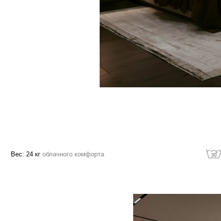
24 кг
облачного комфорта
Машинная стирк
зволяет расслабить
ощади изделия в
огружая в изделие,
службы
ка и дает еще больше