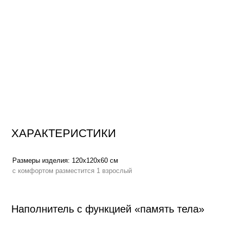
ХАРАКТЕРИСТИКИ
Размеры изделия:
120х120х60 см
Вес:
с комфортом разместится 1 взрослый
Наполнитель с функцией «память тела»
Высокоэластичный пенополиуретан
повышает градус комфорта, по
мышцы, адаптируется к нагрузке, мягко распределяет вес по всей пл
процессе отдыха
Функция «память тела»
, позволяет мебели держать форму плавно п
сохраняет презентабельный внешний вид на протяжении всего срока 
Аналог овечьей шерсти
в составе наполнителя создает эффект обла
тепла и мягкости
Сменный чехол