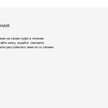
ЕЛУ И
ОБИВКА
взамен тактильно неприятного и
ксфорда мы предлагаем широкий выбор
атериалов Европейского производства.
аботаны с учетом реальной жизни -
енять, стирать в машине, они
чным качеством и исключительной