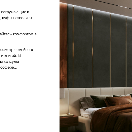
семейного
. В
лы
.