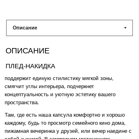
ХАРАКТЕРИСТИКИ
Размеры изделия:
138х180 см
Машинная стирка чехла при
температуре 30°
Текстиль премиум класса
Двухстороннее покрывало из текстиля
Европейского производства с сертификатами
качества, высокой степенью износостойкости и
превосходным благородным внешним видом.
Большинство из них можно стирать в стиральной
машинке, все они рассчитаны на длительный срок
службы.