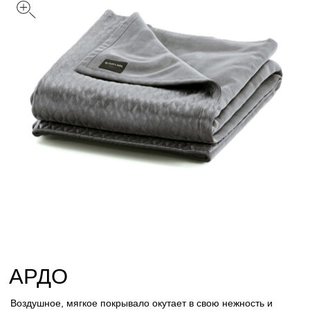
АРДО
Воздушное, мягкое покрывало окутает в свою нежность и
станет прекрасным дополнением вашего интерьера
Цвет: Графит
Размер
С
M
Обивка
Вельвет
Велюр
Искусственный мех
Лофт
Стеганный велюр
Таблица размеров