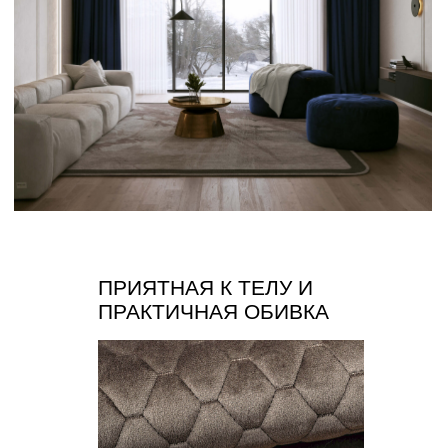
Каталог
Медиаприсутствие
Доставка и оплата
Сотрудничество
Контакты
Оферта
Распродажа
Отзывы
Политика конфиденциальности
СОЗДАВАЙТЕ УЮТ С НАМИ
ИП Муродова Ксения Уткировна
Создание сайта: shilkina_art