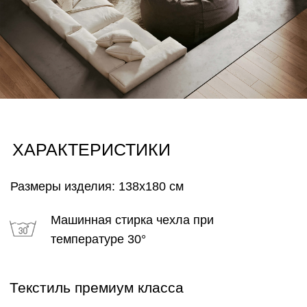
ГАРАНТИИ
Каждому изделию мы предлагаем 18 месячную
гарантию и сервисное обслуживание КОМФОРТ+
в течении 5 лет
СОВРЕМЕННЫЙ
СТИЛЬ
Воздушное, двухсторонние покрывало ручной
работы, выполненный из мягкого текстиля
Европейского производства, отличное дополнение
интерьера в одной стилистике и незаменимый
атрибут для особого комфорта