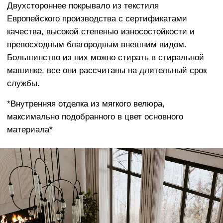
ПРИЯТНАЯ К ТЕЛУ И
ПРАКТИЧНАЯ ОБИВКА
Что касается ткани, взамен тактильно
неприятного и электризующегося Оксфорда
мы предлагаем широкий выбор элитных
обивочных материалов Европейского
производства.
Наши материалы разработаны с учетом
реальной жизни - чехлы очень легко
менять, стирать в машине, они отличаются
долговечным качеством и исключительной