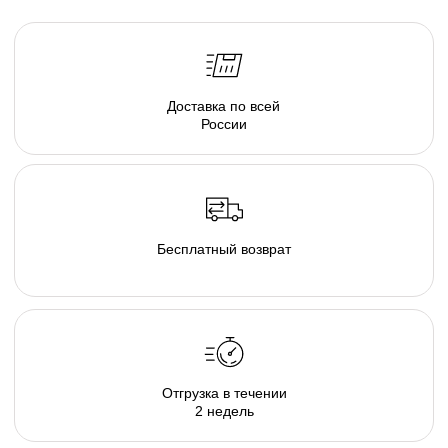
смягчит углы интерьера, подчеркнет
концептуальность и уютную эстетику вашего
пространства.
Там, где есть наша капсула комфортно и хорошо
каждому, будь то просмотр семейного кино дома,
пижамная вечеринка у друзей, или вечер наедине с
собой и книгой. В загородном гостиничном
комплексе или в любимом караоке, элементы
капсулы располагают к общению и позволяют
расслабиться и довериться атмосфере...