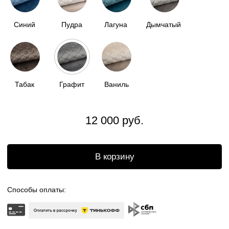
Доставка по всей
России
Бесплатный возврат
Отгрузка в течении
2 недель
ОПИСАНИЕ
ПЛЕД-НАКИДКА
поддержит единую стилистику мягкой зоны,