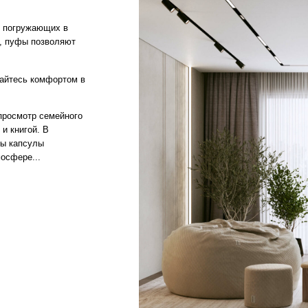
р семейного
. В
лы
.