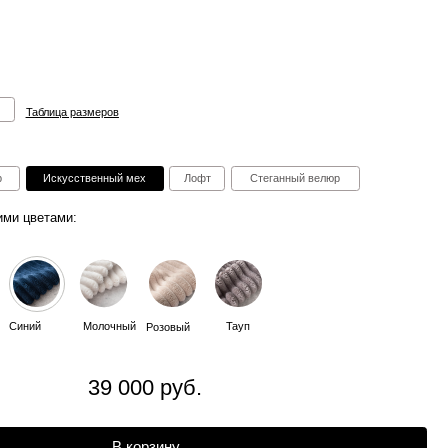
ов
ный мех
Лофт
Стеганный велюр
очный
Тауп
Розовый
9 000 руб.
В корзину