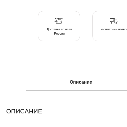
России
ОПИСАНИЕ
Описание
НАША МЯГКАЯ КАПСУЛА - ЭТО
серия люксовой мебели в ассортименте форм и тканевых коллекций, погруж
атмосферу спокойствия. Различаясь по форме, размеру и плотности, пуфы 
подобрать индивидуальные интерьерные решения.
Создайте свою капсулу мягкой мебели из пуфов и дивана и наслаждайтесь 
непринужденной обстановке домашнего очага.