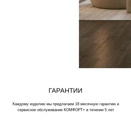
аждому изделию мы предлагаем 18 месячную гарантию и
сервисное обслуживание КОМФОРТ+ в течении 5 лет
ИСКЛЮЧИТЕЛЬНАЯ
МЯГКОСТЬ
Устраивайтесь поудобнее на своем пуф
нескольких часов, читайте книгу, играй
фильмы, вздремните или расслабьтесь
своими любимыми.