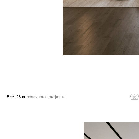
28 кг
облачного комфорта
Машинная стирк
зволяет расслабить
ощади изделия в
огружая в изделие,
службы
ка и дает еще больше