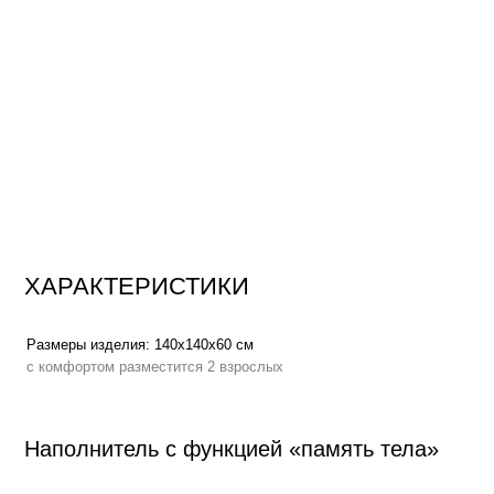
ХАРАКТЕРИСТИКИ
Размеры изделия:
140x140х60 см
Вес:
с комфортом разместится 2 взрослых
Наполнитель с функцией «память тела»
Высокоэластичный пенополиуретан
повышает градус комфорта, по
мышцы, адаптируется к нагрузке, мягко распределяет вес по всей пл
процессе отдыха
Функция «память тела»
, позволяет мебели держать форму плавно п
сохраняет презентабельный внешний вид на протяжении всего срока 
Аналог овечьей шерсти
в составе наполнителя создает эффект обла
тепла и мягкости
Сменный чехол