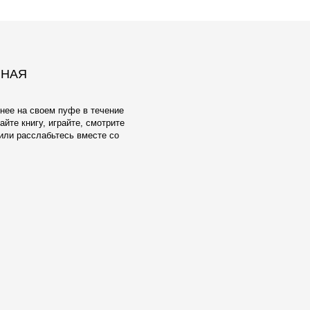
ЕЛУ И
ОБИВКА
взамен тактильно неприятного и
ксфорда мы предлагаем широкий выбор
атериалов Европейского производства.
аботаны с учетом реальной жизни -
енять, стирать в машине, они
чным качеством и исключительной