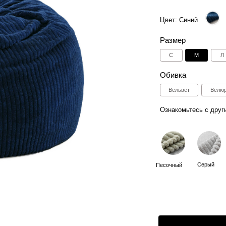
Размер
С
M
Л
Таблица размер
Обивка
Вельвет
Велюр
Искусствен
Ознакомьтесь с другими цветами:
Серый
Синий
Мол
Песочный
3
Способы оплаты:
Отгрузка в течении