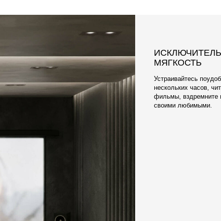
ПРИЯТНАЯ К Т
ПРАКТИЧНАЯ 
Что касается ткани, 
электризующегося О
элитных обивочных м
Наши материалы разр
чехлы очень легко м
отличаются долгове
мягкостью.