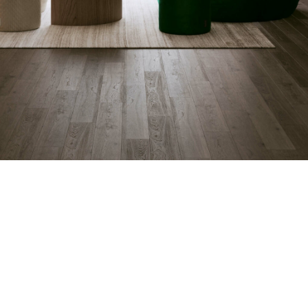
е в течение
те, смотрите
 вместе со