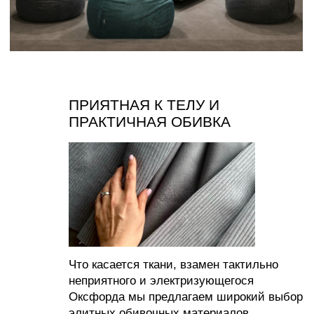
СОЗДАВАЙТЕ УЮТ С НАМИ
ИП Муродова Ксения Уткировна
Создание сайта: shilkina_art
ИНН 563702575896
ОГРНИП 320565800068042
Все материалы, размещенные на этом сайте, защищены законом об авторских
правах. Копирование, воспроизведение, распространение или модификация любой
информации с этого сайта без письменного разрешения владельца авторских прав
строго запрещены.