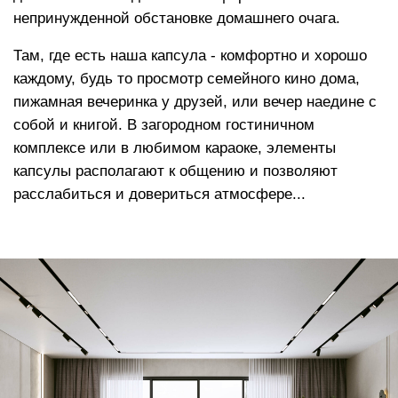
Высокоэластичный пенополиуретан
повышает градус комфорта, позволяет
расслабить мышцы, адаптируется к
нагрузке, мягко распределяет вес по всей
площади изделия в процессе отдыха
Функция «память тела»
, позволяет мебели
держать форму плавно погружая в изделие,
сохраняет презентабельный внешний вид на
протяжении всего срока службы
Аналог овечьей шерсти
в составе
наполнителя создает эффект облака и дает
еще больше тепла и мягкости
Сменный чехол
Съемные чехлы могут служить как незаменимым
функциональным элементом для гостиничных
комплексов и мест отдыха и общения с постоянным
пребыванием посетителей (рекомендовано для