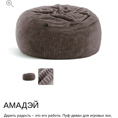
АМАДЭЙ
Дарить радость – это его работа. Пуф-диван для игровых зон,
террас и больших помещений рассчитанных для особого
комфорта.
Цвет: Тауп
Размер
С
M
Л
Обивка
Вельвет
Велюр
Искусственный мех
Лофт
Стеганный велюр
Таблица размеров