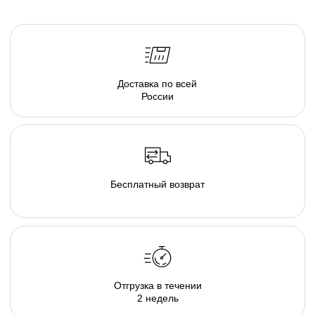
серия люксовой мебели в ассортименте форм и
тканевых коллекций, погружающих в атмосферу
спокойствия. Различаясь по форме, размеру и
плотности, пуфы позволяют подобрать
индивидуальные интерьерные решения.
Создайте свою капсулу мягкой мебели из пуфов и
дивана и наслаждайтесь комфортом в
непринужденной обстановке домашнего очага.
Там, где есть наша капсула - комфортно и хорошо
каждому, будь то просмотр семейного кино дома,
пижамная вечеринка у друзей, или вечер наедине с
собой и книгой. В загородном гостиничном
комплексе или в любимом караоке, элементы
капсулы располагают к общению и позволяют
расслабиться и довериться атмосфере...