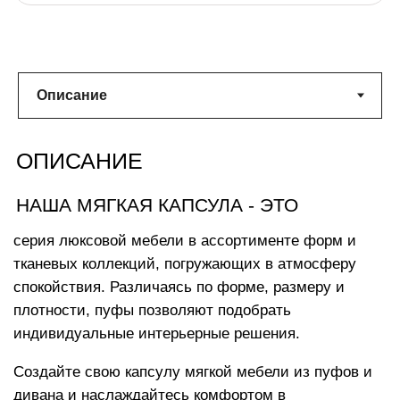
ХАРАКТЕРИСТИКИ
Размеры изделия:
140x140х60 см
с комфортом разместится 2 взрослых
Вес:
28 кг
облачного комфорта
Машинная стирка чехла при
температуре 30°
Наполнитель с функцией «память тела»