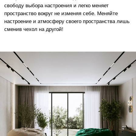
Европейского производства.
Наши материалы разработаны с учетом
реальной жизни - чехлы очень легко
менять, стирать в машине, они
отличаются долговечным качеством и
исключительной мягкостью.
ОСТАЛИСЬ ВОПРОСЫ?
Оставьте заявку и мы свяжемся с вами
в ближайшее время
+7
Отправить