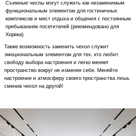
ПРИЯТНАЯ К ТЕЛУ И
ПРАКТИЧНАЯ ОБИВКА
Что касается ткани, взамен тактильно
неприятного и электризующегося
Оксфорда мы предлагаем широкий выбор
элитных обивочных материалов
Европейского производства.
Наши материалы разработаны с учетом
реальной жизни - чехлы очень легко
менять, стирать в машине, они
отличаются долговечным качеством и
исключительной мягкостью.