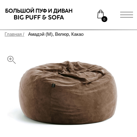
0
Главная /
Амадэй (M), Велюр, Какао
Каталог
Медиаприсутствие
Доставка и оплата
Сотрудничество
Контакты
Распродажа
АМАДЭЙ
Дарить радость – это его работа. Пуф-диван для игровых зон,