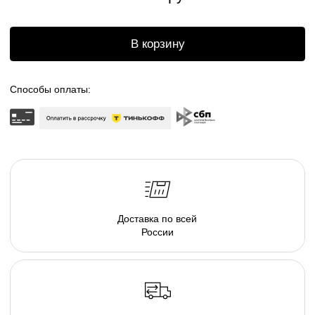
Отгрузка в течении
2 недель
ОПИСАНИЕ
НАША МЯГКАЯ КАПСУЛА - ЭТО
серия люксовой мебели в ассортименте форм и
тканевых коллекций, погружающих в атмосферу
спокойствия. Различаясь по форме, размеру и
плотности, пуфы позволяют подобрать
индивидуальные интерьерные решения.
Создайте свою капсулу мягкой мебели из пуфов и
дивана и наслаждайтесь комфортом в
непринужденной обстановке домашнего очага.
Там, где есть наша капсула - комфортно и хорошо