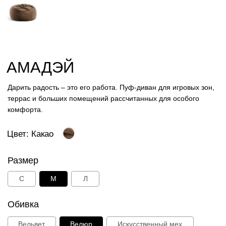
террас и больших помещений рассчитанных для особого
комфорта.
Цвет: Какао
Размер
С
M
Л
Обивка
Вельвет
Велюр
Искусственный мех
Лофт
Стеганный велюр
Таблица размеров
Ознакомьтесь с другими цветами:
Голубой
Капучино
Шоколад
Какао