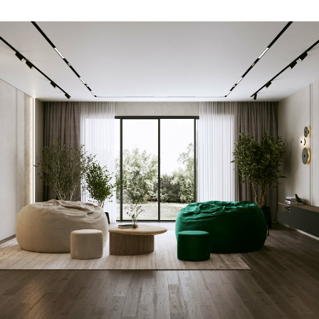
сохраняет презентабельный внешний вид на
протяжении всего срока службы
Аналог овечьей шерсти
в составе
наполнителя создает эффект облака и дает
еще больше тепла и мягкости
Сменный чехол
Съемные чехлы могут служить как незаменимым
функциональным элементом для гостиничных
комплексов и мест отдыха и общения с постоянным
пребыванием посетителей (рекомендовано для
Хорека)
Также возможность заменить чехол служит
эмоциональным элементом для тех, кто любит
свободу выбора настроения и легко меняет
пространство вокруг не изменяя себе. Меняйте
настроение и атмосферу своего пространства лишь
сменив чехол на другой!