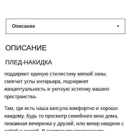
ХАРАКТЕРИСТИКИ
Размеры изделия:
138х180 см
Машинная стирка чехла при
температуре 30°
Текстиль премиум класса
Двухстороннее покрывало из текстиля
Европейского производства с сертификатами
качества, высокой степенью износостойкости и
превосходным благородным внешним видом.
Большинство из них можно стирать в стиральной
машинке, все они рассчитаны на длительный срок
службы.