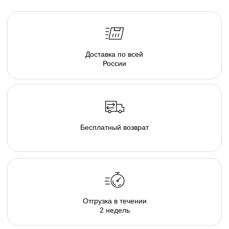
смягчит углы интерьера, подчеркнет
концептуальность и уютную эстетику вашего
пространства.
Там, где есть наша капсула комфортно и хорошо
каждому, будь то просмотр семейного кино дома,
пижамная вечеринка у друзей, или вечер наедине с
собой и книгой. В загородном гостиничном
комплексе или в любимом караоке, элементы
капсулы располагают к общению и позволяют
расслабиться и довериться атмосфере...