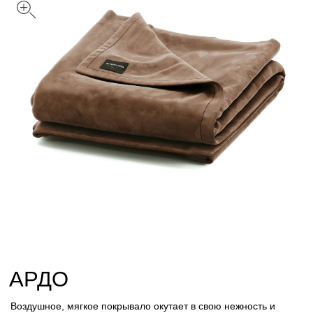
АРДО
Воздушное, мягкое покрывало окутает в свою нежность и
станет прекрасным дополнением вашего интерьера
Цвет: Какао
Размер
С
M
Обивка
Вельвет
Велюр
Искусственный мех
Лофт
Стеганный велюр
Таблица размеров