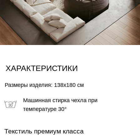
ГАРАНТИИ
Каждому изделию мы предлагаем 18 месячную
гарантию и сервисное обслуживание КОМФОРТ+
в течении 5 лет
СОВРЕМЕННЫЙ
СТИЛЬ
Воздушное, двухсторонние покрывало ручной
работы, выполненный из мягкого текстиля
Европейского производства, отличное дополнение
интерьера в одной стилистике и незаменимый
атрибут для особого комфорта