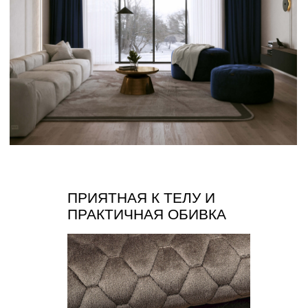
Каталог
Медиаприсутствие
Доставка и оплата
Сотрудничество
Контакты
Оферта
Распродажа
Отзывы
Политика конфиденциальности
СОЗДАВАЙТЕ УЮТ С НАМИ
ИП Муродова Ксения Уткировна
Создание сайта: shilkina_art