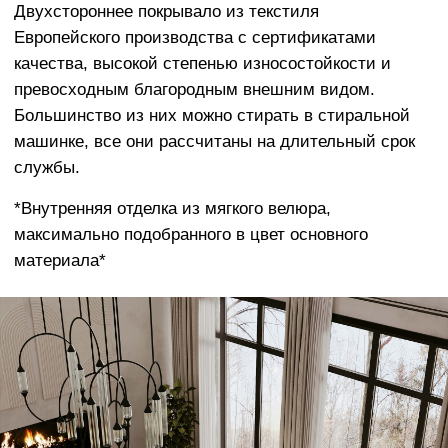
ПРИЯТНАЯ К ТЕЛУ И
ПРАКТИЧНАЯ ОБИВКА
Что касается ткани, взамен тактильно
неприятного и электризующегося Оксфорда
мы предлагаем широкий выбор элитных
обивочных материалов Европейского
производства.
Наши материалы разработаны с учетом
реальной жизни - чехлы очень легко
менять, стирать в машине, они отличаются
долговечным качеством и исключительной