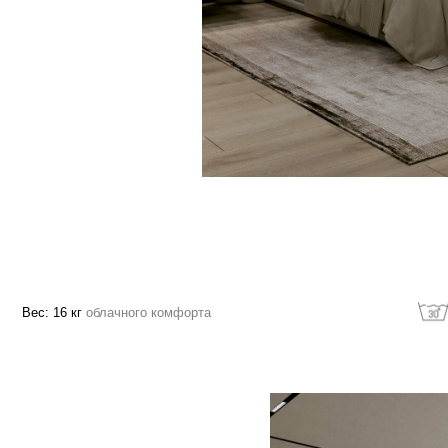
16 кг
облачного комфорта
Машинная стирк
зволяет расслабить
ощади изделия в
огружая в изделие,
службы
ка и дает еще больше