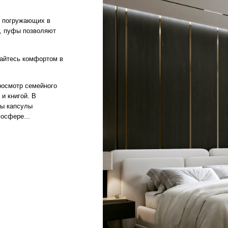
семейного
. В
лы
.