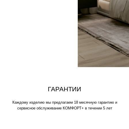
аждому изделию мы предлагаем 18 месячную гарантию и
сервисное обслуживание КОМФОРТ+ в течении 5 лет
ИСКЛЮЧИТЕЛЬНАЯ
МЯГКОСТЬ
Устраивайтесь поудобнее на своем пуф
нескольких часов, читайте книгу, играй
фильмы, вздремните или расслабьтесь
любимыми.