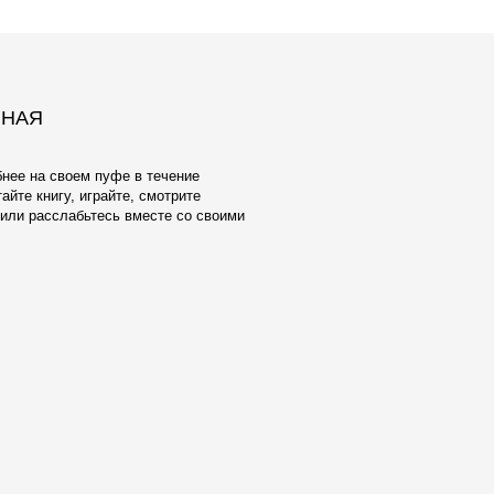
ЕЛУ И
ОБИВКА
взамен тактильно неприятного и
ксфорда мы предлагаем широкий выбор
атериалов Европейского производства.
аботаны с учетом реальной жизни -
енять, стирать в машине, они
чным качеством и исключительной