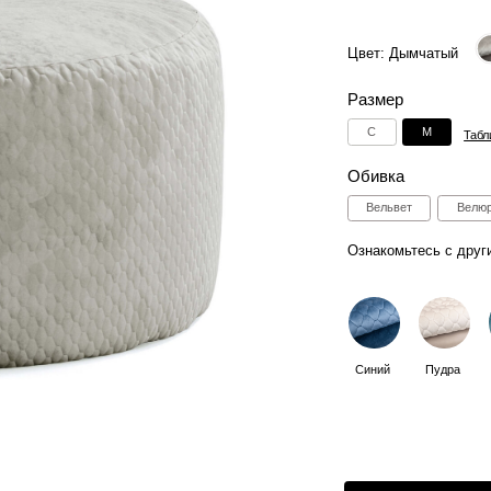
Размер
С
M
Таблица размеров
Обивка
Вельвет
Велюр
Искусствен
Ознакомьтесь с другими цветами:
Синий
Пудра
Лагуна
Дымчат
2
Способы оплаты:
Отгрузка в течении