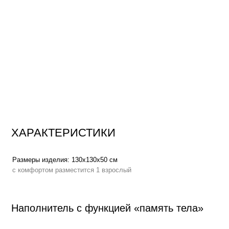
ХАРАКТЕРИСТИКИ
Размеры изделия:
130х130х50 см
Вес:
с комфортом разместится 1 взрослый
Наполнитель с функцией «память тела»
Высокоэластичный пенополиуретан
повышает градус комфорта, по
мышцы, адаптируется к нагрузке, мягко распределяет вес по всей пл
процессе отдыха
Функция «память тела»
, позволяет мебели держать форму плавно п
сохраняет презентабельный внешний вид на протяжении всего срока 
Аналог овечьей шерсти
в составе наполнителя создает эффект обла
тепла и мягкости
Сменный чехол