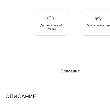
России
ОПИСАНИЕ
Описание
НАША МЯГКАЯ КАПСУЛА - ЭТО
серия люксовой мебели в ассортименте форм и тканевых коллекций, погруж
атмосферу спокойствия. Различаясь по форме, размеру и плотности, пуфы 
подобрать индивидуальные интерьерные решения.
Создайте свою капсулу мягкой мебели из пуфов и дивана и наслаждайтесь 
непринужденной обстановке домашнего очага.