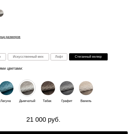
ный мех
Лофт
Стеганный велюр
ый
Табак
Графит
Ваниль
1 000 руб.
В корзину