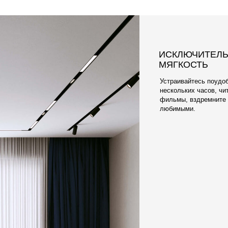
ПРИЯТНАЯ К Т
ПРАКТИЧНАЯ 
Что касается ткани, 
электризующегося О
элитных обивочных м
Наши материалы разр
чехлы очень легко м
отличаются долгове
мягкостью.