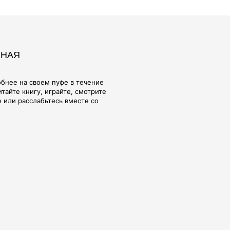
ЕЛУ И
ОБИВКА
, взамен тактильно неприятного и
Оксфорда мы предлагаем широкий
вочных материалов Европейского
зработаны с учетом реальной
ь легко менять, стирать в машине,
лговечным качеством и
гкостью