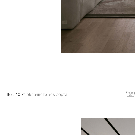
10 кг
облачного комфорта
Машинная стир
позволяет расслабить
й площади изделия в
 погружая в изделие,
рока службы
лака и дает еще