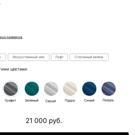
ный мех
Лофт
Стеганный велюр
Лазурь
еный
Пудра
Синий
Серый
 000 руб.
В корзину