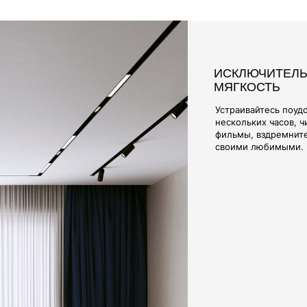
ПРИЯТНАЯ К Т
ПРАКТИЧНАЯ 
Что касается ткани
электризующегося 
выбор элитных оби
производства.
Наши материалы ра
жизни - чехлы очен
они отличаются до
исключительной мя