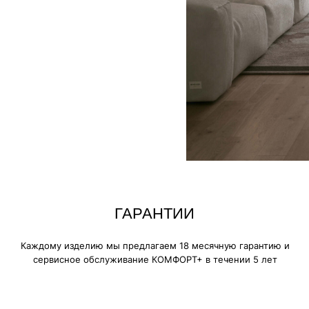
дому изделию мы предлагаем 18 месячную гарантию и
сервисное обслуживание КОМФОРТ+ в течении 5 лет
ИСКЛЮЧИТЕЛЬНАЯ
МЯГКОСТЬ
Устраивайтесь поудобнее на своем 
нескольких часов, читайте книгу, иг
фильмы, вздремните или расслабьте
своими любимыми.