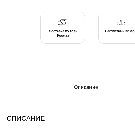
России
ОПИСАНИЕ
Описание
НАША МЯГКАЯ КАПСУЛА - ЭТО
серия люксовой мебели в ассортименте форм и тканевых коллекций, 
в атмосферу спокойствия. Различаясь по форме, размеру и плотности, 
позволяют подобрать индивидуальные интерьерные решения.
Создайте свою капсулу мягкой мебели из пуфов и дивана и наслаждайте
комфортом в непринужденной обстановке домашнего очага.