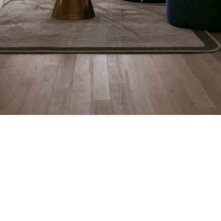
пуфе в течение
райте, смотрите
сь вместе со