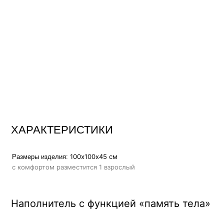
ХАРАКТЕРИСТИКИ
100х100х45 см
Размеры изделия:
Вес:
с комфортом разместится 1 взрослый
Наполнитель с функцией «память тела»
повышает градус комфорта, 
Высокоэластичный пенополиуретан
мышцы, адаптируется к нагрузке, мягко распределяет вес по все
процессе отдыха
, позволяет мебели держать форму плавно
Функция «память тела»
сохраняет презентабельный внешний вид на протяжении всего с
в составе наполнителя создает эффект об
Аналог овечьей шерсти
больше тепла и мягкости
Сменный чехол