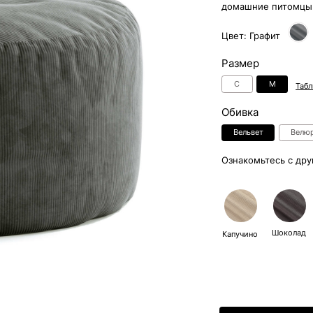
Размер
С
M
Таблица размеров
Обивка
Вельвет
Велюр
Искусствен
Ознакомьтесь с другими цветами:
Шоколад
Графит
Зел
Капучино
21
Способы оплаты:
Отгрузка в