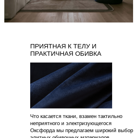
СОЗДАВАЙТЕ УЮТ С НАМИ
ИП Муродова Ксения Уткировна
Создание сайта: shilkina_art
ИНН 563702575896
ОГРНИП 320565800068042
Все материалы, размещенные на этом сайте, защищены законом об авторских
правах. Копирование, воспроизведение, распространение или модификация любой
информации с этого сайта без письменного разрешения владельца авторских прав
строго запрещены.