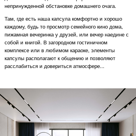
Высокоэластичный пенополиуретан
повышает градус комфорта, позволяет
расслабить мышцы, адаптируется к
нагрузке, мягко распределяет вес по всей
площади изделия в процессе отдыха
Функция «память тела»
, позволяет мебели
держать форму плавно погружая в изделие,
сохраняет презентабельный внешний вид на
протяжении всего срока службы
Аналог овечьей шерсти
в составе
наполнителя создает эффект облака и дает
еще больше тепла и мягкости
Сменный чехол
Съемные чехлы могут служить как незаменимым
функциональным элементом для гостиничных
комплексов и мест отдыха и общения с постоянным
пребыванием посетителей (рекомендовано для