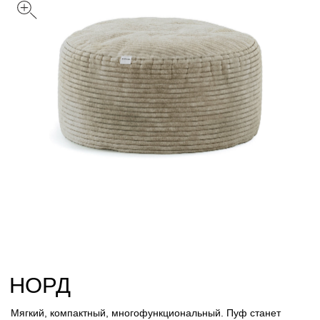
НОРД
Мягкий, компактный, многофункциональный. Пуф станет
отличным местом для медитации и отдыха. Также его по
достоинству оценят домашние питомцы.
Цвет: Песочный
Размер
С
M
Обивка
Вельвет
Велюр
Искусственный мех
Лофт
Стеганный велюр
Таблица размеров