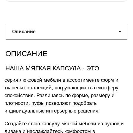
ХАРАКТЕРИСТИКИ
Размеры изделия:
100х100х45 см
с комфортом разместится 1 взрослый
Вес:
10 кг
облачного комфорта
Машинная стирка чехла при
температуре 30°
Наполнитель с функцией «память тела»