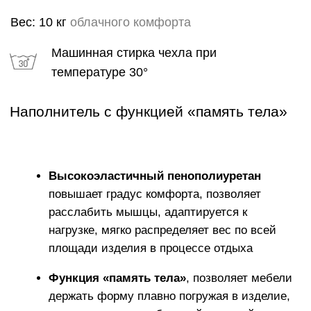
ГАРАНТИИ
Каждому изделию мы предлагаем 18 месячную
гарантию и сервисное обслуживание КОМФОРТ+
в течении 5 лет
ИСКЛЮЧИТЕЛЬНАЯ
МЯГКОСТЬ
Устраивайтесь поудобнее на своем пуфе в течение
нескольких часов, читайте книгу, играйте, смотрите
фильмы, вздремните или расслабьтесь вместе со
своими любимыми.