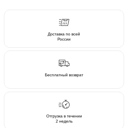
серия люксовой мебели в ассортименте форм и
тканевых коллекций, погружающих в атмосферу
спокойствия. Различаясь по форме, размеру и
плотности, пуфы позволяют подобрать
индивидуальные интерьерные решения.
Создайте свою капсулу мягкой мебели из пуфов и
дивана и наслаждайтесь комфортом в
непринужденной обстановке домашнего очага.
Там, где есть наша капсула комфортно и хорошо
каждому, будь то просмотр семейного кино дома,
пижамная вечеринка у друзей, или вечер наедине с
собой и книгой. В загородном гостиничном
комплексе или в любимом караоке, элементы
капсулы располагают к общению и позволяют
расслабиться и довериться атмосфере...