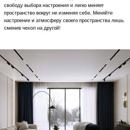
Европейского производства.
Наши материалы разработаны с учетом
реальной жизни - чехлы очень легко
менять, стирать в машине, они
отличаются долговечным качеством и
исключительной мягкостью
ОСТАЛИСЬ ВОПРОСЫ?
Оставьте заявку и мы свяжемся с вами
в ближайшее время
+7
Отправить