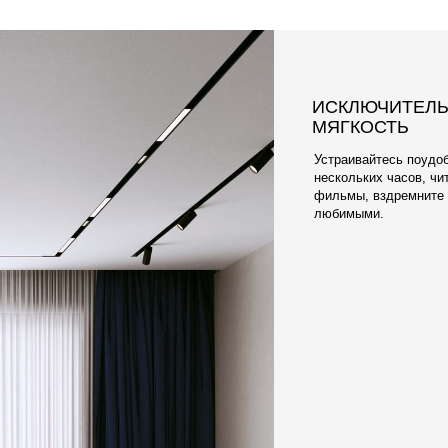
ПРИЯТНАЯ К Т
ПРАКТИЧНАЯ 
Что касается ткани, 
электризующегося О
элитных обивочных м
Наши материалы разр
чехлы очень легко м
отличаются долгове
мягкостью