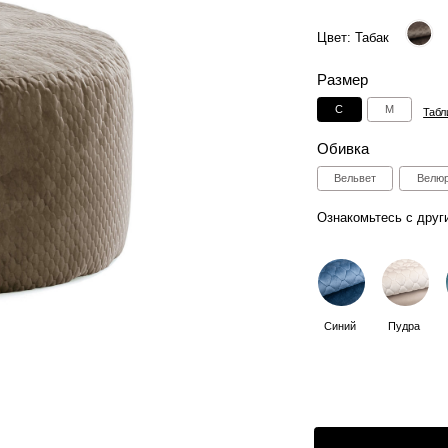
Размер
С
M
Таблица размеров
Обивка
Вельвет
Велюр
Искусствен
Ознакомьтесь с другими цветами:
Синий
Пудра
Лагуна
Дымчат
1
Способы оплаты:
Отгрузка в течении