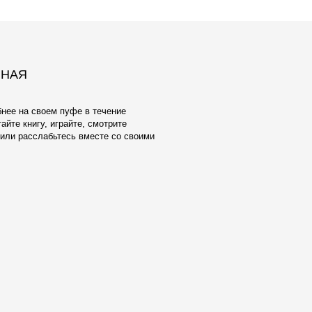
ЕЛУ И
ОБИВКА
взамен тактильно неприятного и
ксфорда мы предлагаем широкий выбор
атериалов Европейского производства.
аботаны с учетом реальной жизни -
енять, стирать в машине, они
чным качеством и исключительной