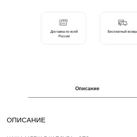
России
ОПИСАНИЕ
Описание
НАША МЯГКАЯ КАПСУЛА - ЭТО
серия люксовой мебели в ассортименте форм и тканевых коллекций, погруж
атмосферу спокойствия. Различаясь по форме, размеру и плотности, пуфы 
подобрать индивидуальные интерьерные решения.
Создайте свою капсулу мягкой мебели из пуфов и дивана и наслаждайтесь 
непринужденной обстановке домашнего очага.