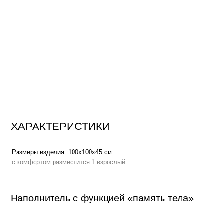
ХАРАКТЕРИСТИКИ
Размеры изделия:
100х100х45 см
Вес:
с комфортом разместится 1 взрослый
Наполнитель с функцией «память тела»
Высокоэластичный пенополиуретан
повышает градус комфорта, по
мышцы, адаптируется к нагрузке, мягко распределяет вес по всей пл
процессе отдыха
Функция «память тела»
, позволяет мебели держать форму плавно п
сохраняет презентабельный внешний вид на протяжении всего срока 
Аналог овечьей шерсти
в составе наполнителя создает эффект обла
тепла и мягкости
Сменный чехол