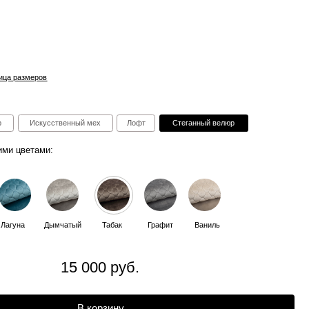
ный мех
Лофт
Стеганный велюр
ый
Табак
Графит
Ваниль
5 000 руб.
В корзину