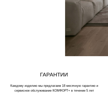
аждому изделию мы предлагаем 18 месячную гарантию и
сервисное обслуживание КОМФОРТ+ в течении 5 лет
ИСКЛЮЧИТЕЛЬНАЯ
МЯГКОСТЬ
Устраивайтесь поудобнее на своем пуф
нескольких часов, читайте книгу, играй
фильмы, вздремните или расслабьтесь
любимыми.