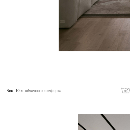
10 кг
облачного комфорта
Машинная стирк
зволяет расслабить
ощади изделия в
огружая в изделие,
службы
ка и дает еще больше