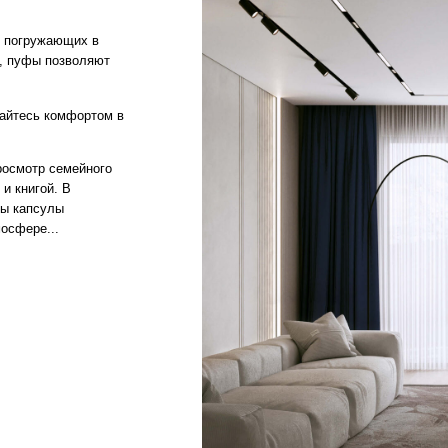
семейного
. В
лы
.