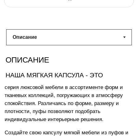
ХАРАКТЕРИСТИКИ
Размеры изделия:
138х180х20 см
с комфортом разместится 1 взрослый
Вес:
18 кг
облачного комфорта
Машинная стирка чехла при
температуре 30°
Наполнитель с функцией «память тела»