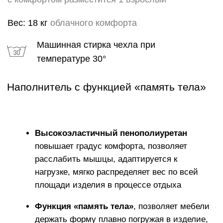
ГАРАНТИИ
Каждому изделию мы предлагаем 18 месячную
гарантию и сервисное обслуживание КОМФОТ+ в
течении 5 лет
ИСКЛЮЧИТЕЛЬНАЯ
МЯГКОСТЬ
Устраивайтесь поудобнее на своем пуфе в течение
нескольких часов, читайте книгу, играйте, смотрите
фильмы, вздремните или расслабьтесь вместе со
своими любимыми.