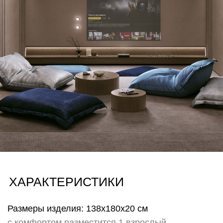
пребыванием посетителей (рекомендовано для
HoReCa)
Также возможность заменить чехол служит
эмоциональным элементом для тех, кто любит
свободу выбора настроения и легко меняет
пространство вокруг не изменяя себе. Меняйте
настроение и атмосферу своего пространства лишь
сменив чехол на другой!