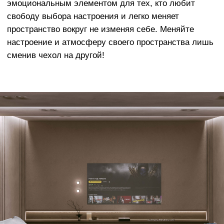
элитных обивочных материалов
Европейского производства.
Наши материалы разработаны с учетом
реальной жизни - чехлы очень легко
менять, стирать в машине, они
отличаются долговечным качеством и
исключительной мягкостью
ОСТАЛИСЬ ВОПРОСЫ?
Оставьте заявку и мы свяжемся с вами
в ближайшее время
+7
Отправить