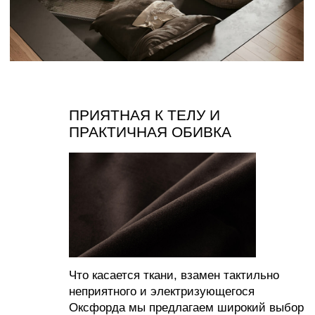
СОЗДАВАЙТЕ УЮТ С НАМИ
ИП Муродова Ксения Уткировна
Создание сайта: shilkina_art
ИНН 563702575896
ОГРНИП 320565800068042
Все материалы, размещенные на этом сайте, защищены законом об авторских
правах. Копирование, воспроизведение, распространение или модификация любой
информации с этого сайта без письменного разрешения владельца авторских прав
строго запрещены.