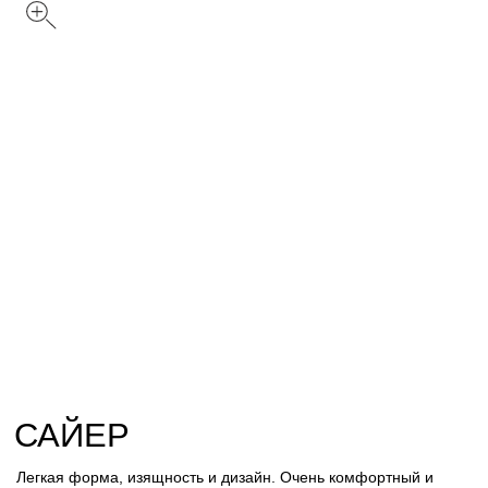
САЙЕР
Легкая форма, изящность и дизайн. Очень комфортный и
достаточно компактный пуф, для расположения в зале,
домашнем кинотеатре и для зон отдыха рассчитанных для
особого комфорта.
Цвет: Графит
Размер
С
Обивка
Вельвет
Велюр
Искусственный мех
Лофт
Стеганный велюр