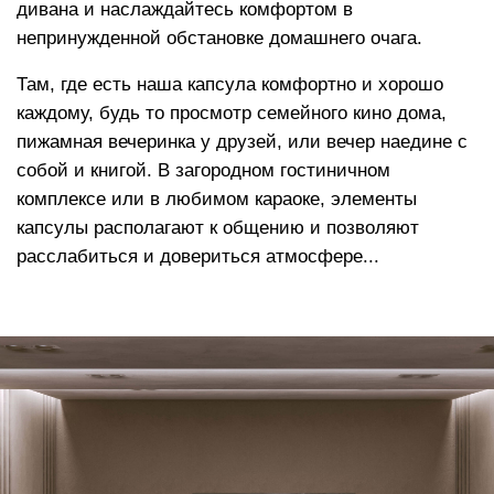
Высокоэластичный пенополиуретан
повышает градус комфорта, позволяет
расслабить мышцы, адаптируется к
нагрузке, мягко распределяет вес по всей
площади изделия в процессе отдыха
Функция «память тела»
, позволяет мебели
держать форму плавно погружая в изделие,
сохраняет презентабельный внешний вид на
протяжении всего срока службы
Аналог овечьей шерсти
в составе
наполнителя создает эффект облака и дает
еще больше тепла и мягкости
Сменный чехол
Съемные чехлы могут служить как незаменимым
функциональным элементом для гостиничных
комплексов и мест отдыха и общения с постоянным