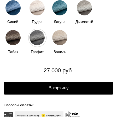
Доставка по всей
России
Бесплатный возврат
Отгрузка в течении
2 недель
ОПИСАНИЕ
НАША МЯГКАЯ КАПСУЛА - ЭТО