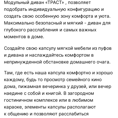
ГАРАНТИИ
ХАРАКТЕРИСТИКИ
Каждому изделию мы предлагаем 18
Размеры изделия, мм: 3700х1150х650
месячную гарантию и сервисное
обслуживание КОМФОРТ+ в течении 5 лет
Наполнитель с функцией «память тела»
Высокоэластичный пенополиуретан
ИНДИВИДУАЛЬНЫЙ КОМФОРТ
повышает градус комфорта, позволяет
И БЕЗОПАСНОСТЬ
расслабить мышцы, адаптируется к
Мягкая мебель не обязывающая держать себя
нагрузке, мягко распределяет вес по
как- то особенно и строго, а наоборот
всей площади изделия в процессе отдыха
возвращающая к себе настоящему - свободному
и счастливому. Мебель для глубокого
Функция «память тела»
, позволяет
расслабления и самых важных моментов в доме.
мебели держать форму плавно погружая
в изделие, сохраняет презентабельный
внешний вид на протяжении всего срока
службы
Каркасная часть
выполнена из прочной