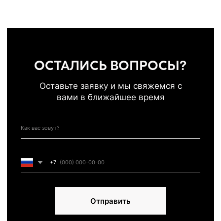
Политика конфиденциальности
СОЗДАВАЙТЕ УЮТ С НАМИ
ИП Муродова Ксения Уткировна
Создание сайта: shilkina_art
ИНН 563702575896
ОГРНИП 320565800068042
Все материалы, размещенные на этом сайте, защищены законом об авторских
правах. Копирование, воспроизведение, распространение или модификация
любой информации с этого сайта без письменного разрешения владельца
авторских прав строго запрещены.