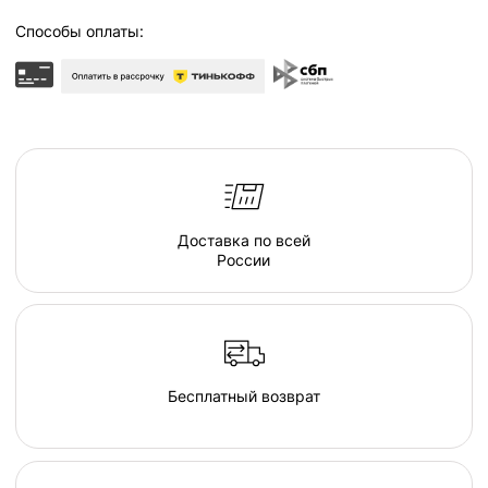
ОПИСАНИЕ
НАША МЯГКАЯ КАПСУЛА - ЭТО
серия люксовой мебели в ассортименте форм и
тканевых коллекций, погружающих в атмосферу
спокойствия.
Модульный диван «ТРАСТ» , позволяет
подобрать индивидуальную конфигурацию и
создать свою особенную зону комфорта и уюта.
Максимально безопасный и мягкий - диван для
глубокого расслабления и самых важных
моментов в доме.
Создайте свою капсулу мягкой мебели из пуфов
и дивана и наслаждайтесь комфортом в
непринужденной обстановке домашнего очага.