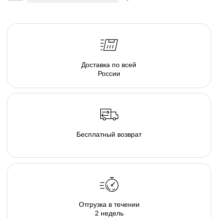
серия люксовой мебели в ассортименте форм и
тканевых коллекций, погружающих в атмосферу
спокойствия. Различаясь по форме, размеру и
плотности, пуфы позволяют подобрать
индивидуальные интерьерные решения.
Создайте свою капсулу мягкой мебели из пуфов и
дивана и наслаждайтесь комфортом в
непринужденной обстановке домашнего очага.
Там, где есть наша капсула комфортно и хорошо
каждому, будь то просмотр семейного кино дома,
пижамная вечеринка у друзей, или вечер наедине с
собой и книгой. В загородном гостиничном
комплексе или в любимом караоке, элементы
капсулы располагают к общению и позволяют
расслабиться и довериться атмосфере...