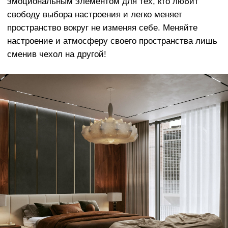
Европейского производства.
Наши материалы разработаны с учетом
реальной жизни - чехлы очень легко
менять, стирать в машине, они
отличаются долговечным качеством и
исключительной мягкостью
ОСТАЛИСЬ ВОПРОСЫ?
Оставьте заявку и мы свяжемся с вами
в ближайшее время
+7
Отправить