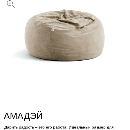
АМАДЭЙ
Дарить радость – это его работа. Идеальный размер для
детской комнаты, игрового зала, спальни, и зон отдыха для
особого комфорта
Цвет: Пудра
Размер
S
M
L
Обивка
Вельвет
Велюр
Искусственный мех
Лофт
Стеганный велюр
Таблица размеров