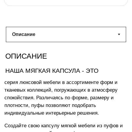
ХАРАКТЕРИСТИКИ
Размеры изделия:
120х120х60 см
с комфортом разместится 1 взрослый
Вес:
24 кг
облачного комфорта
Машинная стирка чехла при
температуре 30°
Наполнитель с функцией «память тела»