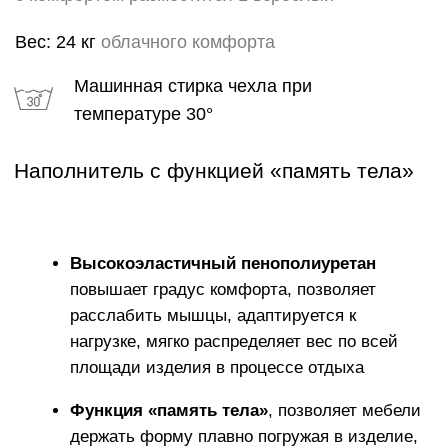
ГАРАНТИИ
Каждому изделию мы предлагаем 18 месячную
гарантию и сервисное обслуживание КОМФОРТ+
в течении 5 лет
ИСКЛЮЧИТЕЛЬНАЯ
МЯГКОСТЬ
Устраивайтесь поудобнее на своем пуфе в течение
нескольких часов, читайте книгу, играйте, смотрите
фильмы, вздремните или расслабьтесь вместе со
своими любимыми.