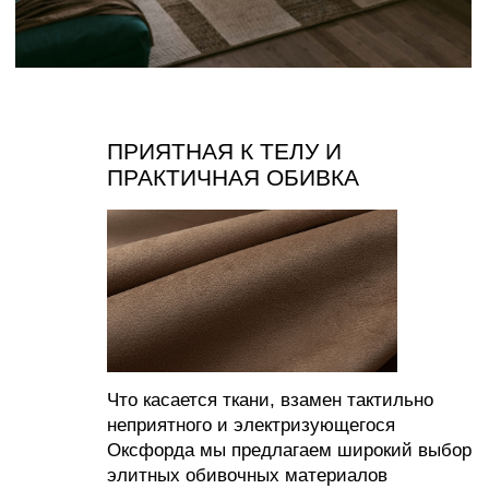
СОЗДАВАЙТЕ УЮТ С НАМИ
ИП Муродова Ксения Уткировна
Создание сайта: shilkina_art
ИНН 563702575896
ОГРНИП 320565800068042
Все материалы, размещенные на этом сайте, защищены законом об авторских
правах. Копирование, воспроизведение, распространение или модификация любой
информации с этого сайта без письменного разрешения владельца авторских прав
строго запрещены.