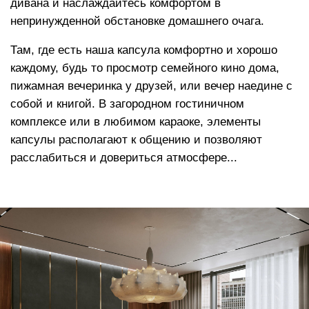
Высокоэластичный пенополиуретан
повышает градус комфорта, позволяет
расслабить мышцы, адаптируется к
нагрузке, мягко распределяет вес по всей
площади изделия в процессе отдыха
Функция «память тела»
, позволяет мебели
держать форму плавно погружая в изделие,
сохраняет презентабельный внешний вид на
протяжении всего срока службы
Аналог овечьей шерсти
в составе
наполнителя создает эффект облака и дает
еще больше тепла и мягкости
Сменный чехол
Съемные чехлы могут служить как незаменимым
функциональным элементом для гостиничных
комплексов и мест отдыха и общения с постоянным
пребыванием посетителей (рекомендовано для