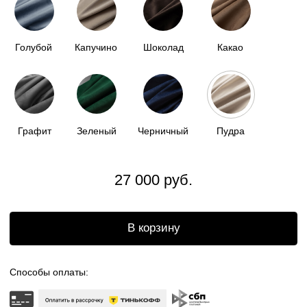
Доставка по всей
России
Бесплатный возврат
Отгрузка в течении
2 недель
ОПИСАНИЕ
НАША МЯГКАЯ КАПСУЛА - ЭТО