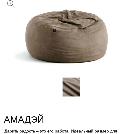
АМАДЭЙ
Дарить радость – это его работа. Идеальный размер для
детской комнаты, игрового зала, спальни, и зон отдыха для
особого комфорта
Цвет: Капучино
Размер
С
M
Л
Обивка
Вельвет
Велюр
Искусственный мех
Лофт
Стеганный велюр
Таблица размеров