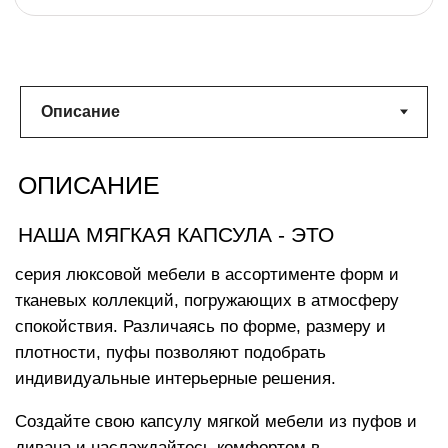
ХАРАКТЕРИСТИКИ
Размеры изделия:
120х120х60 см
с комфортом разместится 1 взрослый
Вес:
24 кг
облачного комфорта
Машинная стирка чехла при
температуре 30°
Наполнитель с функцией «память тела»