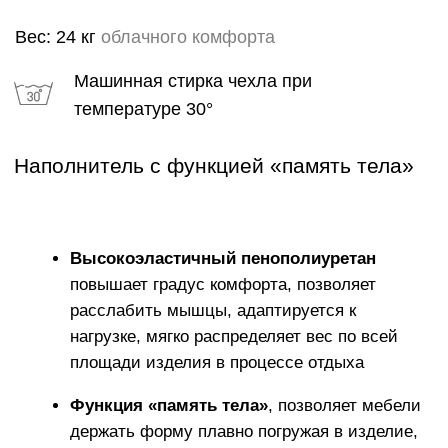
ГАРАНТИИ
Каждому изделию мы предлагаем 18 месячную
гарантию и сервисное обслуживание КОМФОРТ+
в течении 5 лет
ИСКЛЮЧИТЕЛЬНАЯ
МЯГКОСТЬ
Устраивайтесь поудобнее на своем пуфе в течение
нескольких часов, читайте книгу, играйте, смотрите
фильмы, вздремните или расслабьтесь вместе со
своими любимыми.