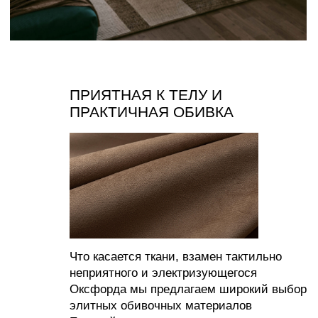
СОЗДАВАЙТЕ УЮТ С НАМИ
ИП Муродова Ксения Уткировна
Создание сайта: shilkina_art
ИНН 563702575896
ОГРНИП 320565800068042
Все материалы, размещенные на этом сайте, защищены законом об авторских
правах. Копирование, воспроизведение, распространение или модификация любой
информации с этого сайта без письменного разрешения владельца авторских прав
строго запрещены.