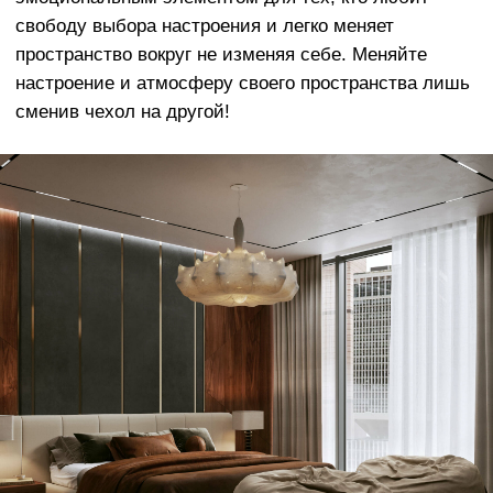
Европейского производства.
Наши материалы разработаны с учетом
реальной жизни - чехлы очень легко
менять, стирать в машине, они
отличаются долговечным качеством и
исключительной мягкостью
ОСТАЛИСЬ ВОПРОСЫ?
Оставьте заявку и мы свяжемся с вами
в ближайшее время
+7
Отправить
Нажимая на кнопку вы соглашаетесь
с