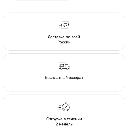
серия люксовой мебели в ассортименте форм и
тканевых коллекций, погружающих в атмосферу
спокойствия. Различаясь по форме, размеру и
плотности, пуфы позволяют подобрать
индивидуальные интерьерные решения.
Создайте свою капсулу мягкой мебели из пуфов и
дивана и наслаждайтесь комфортом в
непринужденной обстановке домашнего очага.
Там, где есть наша капсула комфортно и хорошо
каждому, будь то просмотр семейного кино дома,
пижамная вечеринка у друзей, или вечер наедине с
собой и книгой. В загородном гостиничном
комплексе или в любимом караоке, элементы
капсулы располагают к общению и позволяют
расслабиться и довериться атмосфере...