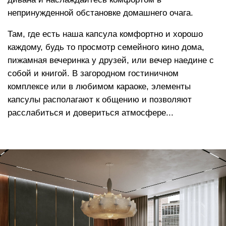
Высокоэластичный пенополиуретан
повышает градус комфорта, позволяет
расслабить мышцы, адаптируется к
нагрузке, мягко распределяет вес по всей
площади изделия в процессе отдыха
Функция «память тела»
, позволяет мебели
держать форму плавно погружая в изделие,
сохраняет презентабельный внешний вид на
протяжении всего срока службы
Аналог овечьей шерсти
в составе
наполнителя создает эффект облака и дает
еще больше тепла и мягкости
Сменный чехол
Съемные чехлы могут служить как незаменимым
функциональным элементом для гостиничных
комплексов и мест отдыха и общения с постоянным
пребыванием посетителей (рекомендовано для