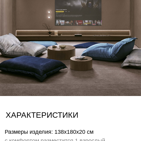
пребыванием посетителей (рекомендовано для
HoReCa)
Также возможность заменить чехол служит
эмоциональным элементом для тех, кто любит
свободу выбора настроения и легко меняет
пространство вокруг не изменяя себе. Меняйте
настроение и атмосферу своего пространства лишь
сменив чехол на другой!