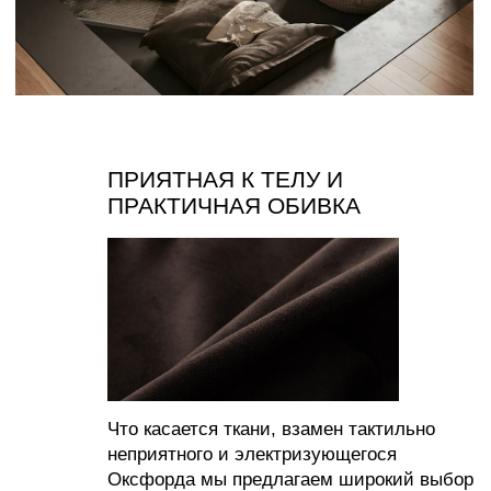
СОЗДАВАЙТЕ УЮТ С НАМИ
ИП Муродова Ксения Уткировна
Создание сайта: shilkina_art
ИНН 563702575896
ОГРНИП 320565800068042
Все материалы, размещенные на этом сайте, защищены законом об авторских
правах. Копирование, воспроизведение, распространение или модификация любой
информации с этого сайта без письменного разрешения владельца авторских прав
строго запрещены.