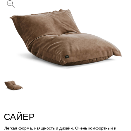
САЙЕР
Легкая форма, изящность и дизайн. Очень комфортный и
достаточно компактный пуф, для расположения в зале,
домашнем кинотеатре и для зон отдыха рассчитанных для
особого комфорта.
Цвет: Какао
Размер
С
Обивка
Вельвет
Велюр
Искусственный мех
Лофт
Стеганный велюр