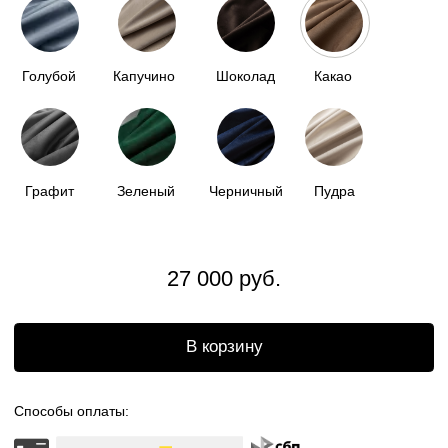
Доставка по всей
России
Бесплатный возврат
Отгрузка в течении
2 недель
ОПИСАНИЕ
НАША МЯГКАЯ КАПСУЛА - ЭТО