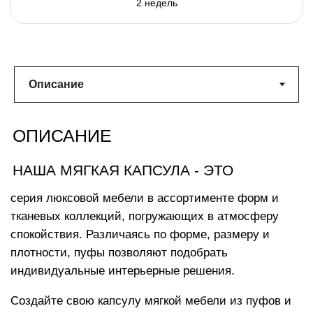
ХАРАКТЕРИСТИКИ
Размеры изделия:
138х180х20 см
с комфортом разместится 1 взрослый
Вес:
18 кг
облачного комфорта
Машинная стирка чехла при
температуре 30°
Наполнитель с функцией «память тела»