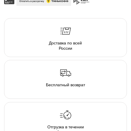
серия люксовой мебели в ассортименте форм и
тканевых коллекций, погружающих в атмосферу
спокойствия. Различаясь по форме, размеру и
плотности, пуфы позволяют подобрать
индивидуальные интерьерные решения.
Создайте свою капсулу мягкой мебели из пуфов и
дивана и наслаждайтесь комфортом в
непринужденной обстановке домашнего очага.
Там, где есть наша капсула комфортно и хорошо
каждому, будь то просмотр семейного кино дома,
пижамная вечеринка у друзей, или вечер наедине с
собой и книгой. В загородном гостиничном
комплексе или в любимом караоке, элементы
капсулы располагают к общению и позволяют
расслабиться и довериться атмосфере...