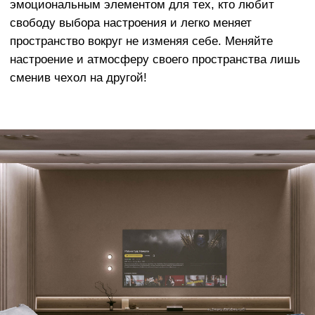
элитных обивочных материалов
Европейского производства.
Наши материалы разработаны с учетом
реальной жизни - чехлы очень легко
менять, стирать в машине, они
отличаются долговечным качеством и
исключительной мягкостью
ОСТАЛИСЬ ВОПРОСЫ?
Оставьте заявку и мы свяжемся с вами
в ближайшее время
+7
Отправить