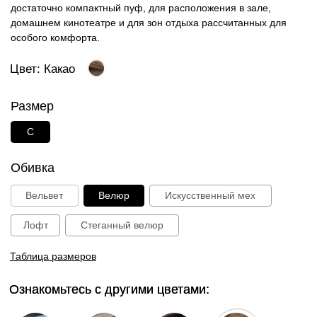
Таблица размеров
Ознакомьтесь с другими цветами:
Ознакомьтесь с другими цветами:
Голубой
Капучино
Шоколад
Какао
Графит
Зеленый
Черничный
Пудра
27 000 руб.
В корзину
Способы оплаты: