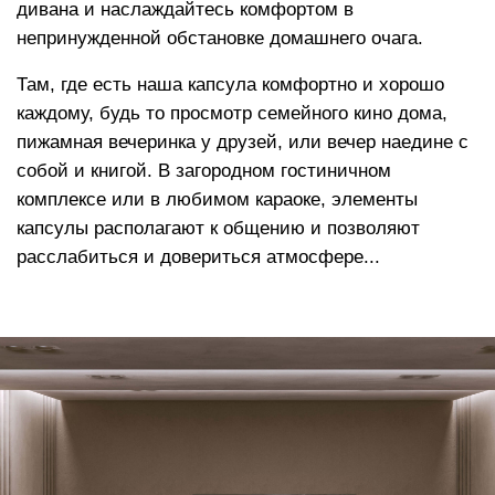
Высокоэластичный пенополиуретан
повышает градус комфорта, позволяет
расслабить мышцы, адаптируется к
нагрузке, мягко распределяет вес по всей
площади изделия в процессе отдыха
Функция «память тела»
, позволяет мебели
держать форму плавно погружая в изделие,
сохраняет презентабельный внешний вид на
протяжении всего срока службы
Аналог овечьей шерсти
в составе
наполнителя создает эффект облака и дает
еще больше тепла и мягкости
Сменный чехол
Съемные чехлы могут служить как незаменимым
функциональным элементом для гостиничных
комплексов и мест отдыха и общения с постоянным