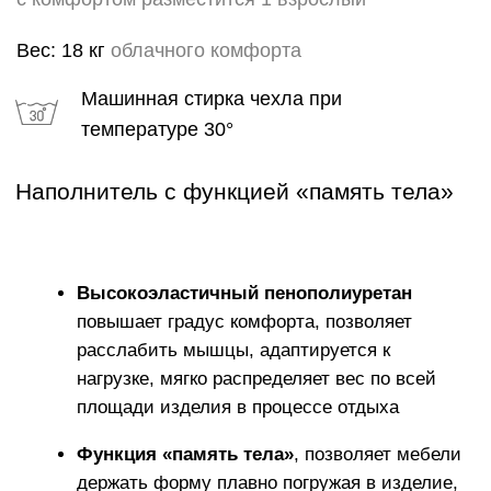
ГАРАНТИИ
Каждому изделию мы предлагаем 18 месячную
гарантию и сервисное обслуживание КОМФОТ+ в
течении 5 лет
ИСКЛЮЧИТЕЛЬНАЯ
МЯГКОСТЬ
Устраивайтесь поудобнее на своем пуфе в течение
нескольких часов, читайте книгу, играйте, смотрите
фильмы, вздремните или расслабьтесь вместе со
своими любимыми.